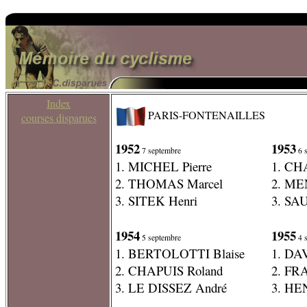
Index
PARIS-FONTENAILLES
courses disparues
1952
1953
7 septembre
6 
1. MICHEL Pierre
1. CH
2. THOMAS Marcel
2. ME
3. SITEK Henri
3. SA
1954
1955
5 septembre
4 
1. BERTOLOTTI Blaise
1. DA
2. CHAPUIS Roland
2. FR
3. LE DISSEZ André
3. HE