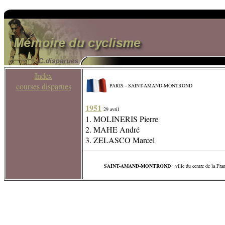
Index
courses disparues
PARIS - SAINT-AMAND-MONTROND
1951
29 avril
1. MOLINERIS Pierre
2. MAHE André
3. ZELASCO Marcel
SAINT-AMAND-MONTROND
: ville du centre de la Fr