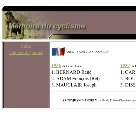
Index
courses disparues
PARIS - SAINT-JEAN-D'ANGELY
1936
1937
du 15 au 16 août
du 1
1. BERNARD René
1. CAR
2. ADAM François (Bel)
2. BOU
3. MAUCLAIR Joseph
3. DISS
SAINT-JEAN-D'ANGELY
: ville de Poitou-Charentes en