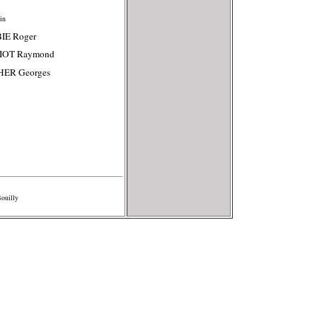
in
IE Roger
IOT Raymond
HER Georges
Bouilly