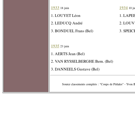
1933
1934
18 juin
10 ju
1. LOUYET Léon
1. LAPEB
2. LEDUCQ André
2. LOUV
3. BONDUEL Frans (Bel)
3. SPEIC
1935
23 juin
1. AERTS Jean (Bel)
2. VAN RYSSELBERGHE Bern. (Bel)
3. DANNEELS Gustave (Bel)
Source classements complets : "Coups de Pédales" - Yvon 