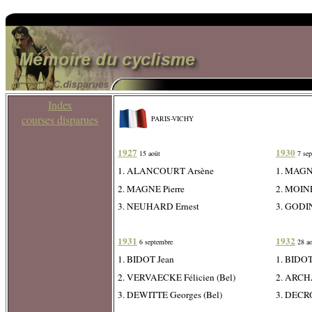
Index
courses disparues
PARIS-VICHY
1927
1930
15 août
7 se
1. ALANCOURT Arsène
1. MAGN
2. MAGNE Pierre
2. MOIN
3. NEUHARD Ernest
3. GODI
1931
1932
6 septembre
28 a
1. BIDOT Jean
1. BIDOT
2. VERVAECKE Félicien (Bel)
2. ARC
3. DEWITTE Georges (Bel)
3. DECRO