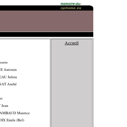
Accueil
ptembre
E Antonin
EAU Julien
NAT André
oût
 Jean
HAMBAUD Maurice
IX Emile (Bel)