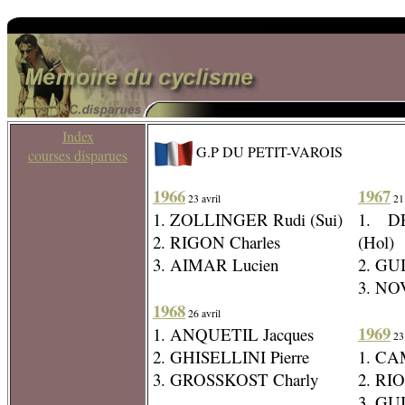
Index
G.P DU PETIT-VAROIS
courses disparues
1966
1967
23 avril
21 
1. ZOLLINGER Rudi (Sui)
1. D
2. RIGON Charles
(Hol)
3. AIMAR Lucien
2. GU
3. NO
1968
26 avril
1969
1. ANQUETIL Jacques
23 
2. GHISELLINI Pierre
1. CA
3. GROSSKOST Charly
2. RI
3. GU