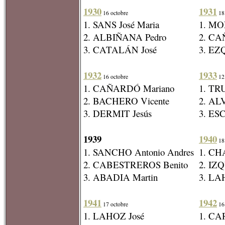
1930
1931
16 octobre
18 
1. SANS José Maria
1. MO
2. ALBIÑANA Pedro
2. CA
3. CATALÁN José
3. EZ
1932
1933
16 octobre
12 
1. CAÑARDÓ Mariano
1. TR
2. BACHERO Vicente
2. AL
3. DERMIT Jesús
3. ES
1939
1940
18 
1. SANCHO Antonio Andres
1. CH
2. CABESTREROS Benito
2. IZ
3. ABADIA Martin
3. LA
1941
1942
17 octobre
16 
1. LAHOZ José
1. CA