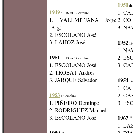
1950
du 
1949
1. CA
du 16 au 17 octobre
1. VALLMITJANA Jorge
2. CO
(Arg)
3. NA
2. ESCOLANO José
3. LAHOZ José
1952
16 
1. NA
1951
2. ES
du 13 au 14 octobre
1. ESCOLANO José
3. CA
2. TROBAT Andres
3. JARQUE Salvador
1954
14 
1. CA
1953
2. CA
16 octobre
1. PIÑEIRO Domingo
3. ES
2. RODRIGUEZ Manuel
3. ESCOLANO José
1967
*
1. LA
1959
*
2. DI