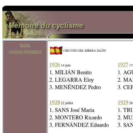
Index
courses disparues
CIRCUITO DEL RIBERA JALÓN
1926
1927
14 juin
17 
1. MILIÁN Benito
1. AG
2. LEGARRA Eloy
2. MA
3. MENÉNDEZ Pedro
3. CE
1928
1929
22 juillet
28 
1. SANS José Maria
1. TR
2. MONTERO Ricardo
2. MU
3. FERNÁNDEZ Eduardo
3. SA