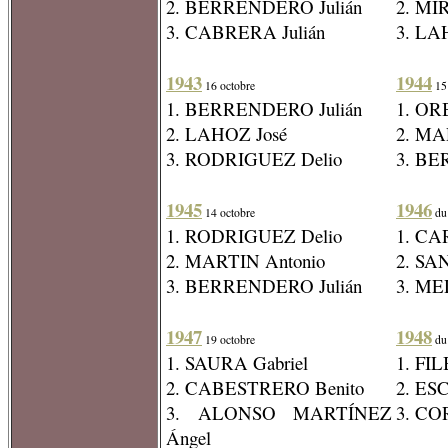
2. BERRENDERO Julián
2. MIR
3. CABRERA Julián
3. LA
1943
1944
16 octobre
15 
1. BERRENDERO Julián
1. OR
2. LAHOZ José
2. MA
3. RODRIGUEZ Delio
3. BE
1945
1946
14 octobre
du 
1. RODRIGUEZ Delio
1. CA
2. MARTIN Antonio
2. SA
3. BERRENDERO Julián
3. ME
1947
1948
19 octobre
du 
1. SAURA Gabriel
1. FIL
2. CABESTRERO Benito
2. ES
3. ALONSO MARTÍNEZ
3. CO
Ángel