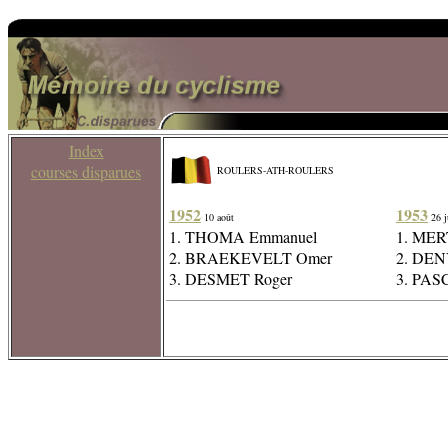
Index
courses disparues
ROULERS-ATH-ROULERS
1952
1953
10 août
26 ju
1. THOMA Emmanuel
1. MER
2. BRAEKEVELT Omer
2. DEN
3. DESMET Roger
3. PAS