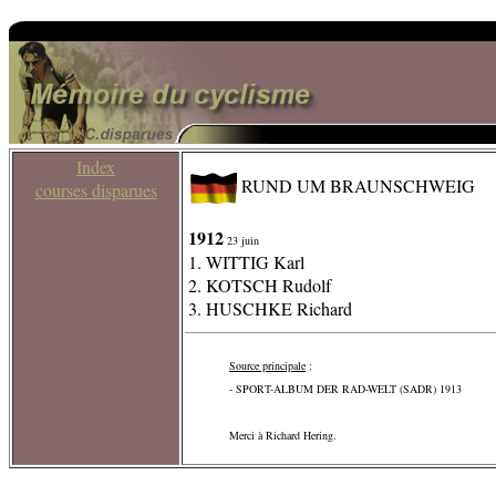
Index
RUND UM BRAUNSCHWEIG
courses disparues
1912
23 juin
1. WITTIG Karl
2. KOTSCH Rudolf
3. HUSCHKE Richard
Source principale
:
- SPORT-ALBUM DER RAD-WELT (SADR) 1913
Merci à Richard Hering.