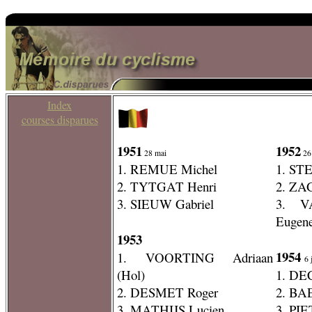
Index
courses disparues
1951
1952
28 mai
26
1. REMUE Michel
1. ST
2. TYTGAT Henri
2. ZA
3. SIEUW Gabriel
3. 
Eugen
1953
1954
1. VOORTING Adriaan
6 
(Hol)
1. DE
2. DESMET Roger
2. BA
3. MATHIJS Lucien
3. PI