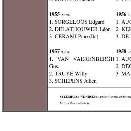
1955
1956
29 mai
20
1. SORGELOOS Edgard
1. AU
2. DELATHOUWER Léon
2. KE
3. CERAMI Pino (Ita)
3. DE
1957
1958
9 juin
25
1. VAN VAERENBERGH
1. AU
Gus.
2. DE
2. TRUYE Willy
3. MA
3. SCHEPENS Julien
STEENHUIZE-WIJNHUIZE
: petite ville près de Zotte
Merci à Marc Holderbeke.