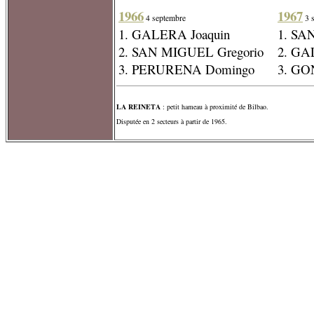
1966
1967
4 septembre
3 
1. GALERA Joaquin
1. SA
2. SAN MIGUEL Gregorio
2. GA
3. PERURENA Domingo
3. GO
LA REINETA
: petit hameau à proximité de Bilbao.
Disputée en 2 secteurs à partir de 1965.