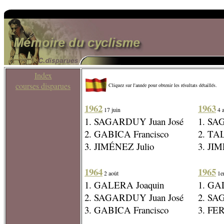
Index
courses disparues
Cliquez sur l'année pour obtenir les résultats détaillés.
1962
1963
17 juin
4 a
1. SAGARDUY Juan José
1. SA
2. GABICA Francisco
2. TA
3. JIMÉNEZ Julio
3. JI
1964
1965
2 août
1er
1. GALERA Joaquin
1. GA
2. SAGARDUY Juan José
2. SA
3. GABICA Francisco
3. FE