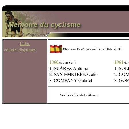
Index
courses disparues
Cliquez sur l'année pour avoir les résultats détaillés
1960
1961
du 5 au 8 avril
du 4
1. SUÁREZ Antonio
1. SOL
2. SAN EMETERIO Julio
2. COM
3. COMPANY Gabriel
3. GÓ
Merci Rafael Hernández Alonso.