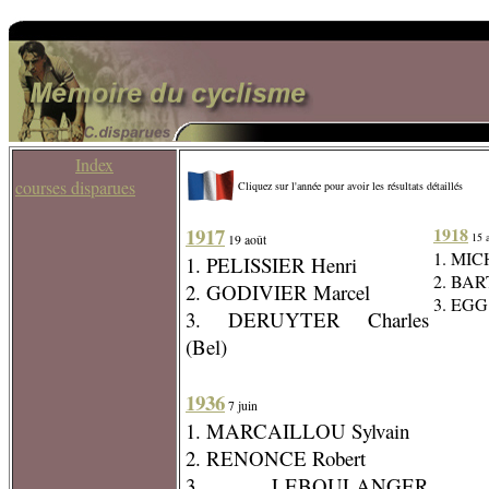
Index
courses disparues
Cliquez sur l'année pour avoir les résultats détaillés
1917
1918
15 a
19 août
1. MICH
1. PELISSIER Henri
2. BA
2. GODIVIER Marcel
3. EGG 
3. DERUYTER Charles
(Bel)
1936
7 juin
1. MARCAILLOU Sylvain
2. RENONCE Robert
3. LEBOULANGER