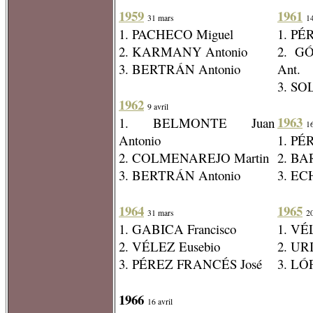
1959
1961
31 mars
14
1. PACHECO Miguel
1. PÉ
2. KARMANY Antonio
2. G
3. BERTRÁN Antonio
Ant.
3. SO
1962
9 avril
1963
1. BELMONTE Juan
16
Antonio
1. PÉ
2. COLMENAREJO Martin
2. BA
3. BERTRÁN Antonio
3. EC
1964
1965
31 mars
20
1. GABICA Francisco
1. VÉ
2. VÉLEZ Eusebio
2. UR
3. PÉREZ FRANCÉS José
3. LÓ
1966
16 avril