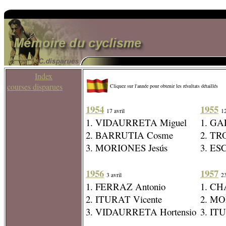
Index
courses disparues
Cliquez sur l'année pour obtenir les résultats détaillés
1954
1955
17 avril
12
1. VIDAURRETA Miguel
1. GA
2. BARRUTIA Cosme
2. TR
3. MORIONES Jesús
3. ES
1956
1957
3 avril
23
1. FERRAZ Antonio
1. CH
2. ITURAT Vicente
2. MO
3. VIDAURRETA Hortensio
3. IT