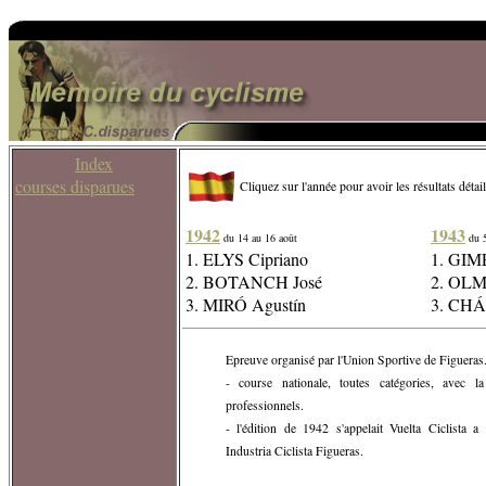
Index
courses disparues
Cliquez sur l'année pour avoir les résultats détail
1942
1943
du 14 au 16 août
du 5
1. ELYS Cipriano
1. GIM
2. BOTANCH José
2. OLM
3. MIRÓ Agustín
3. CHÁ
Epreuve organisé par l'Union Sportive de Figueras
- course nationale, toutes catégories, avec la
professionnels.
- l'édition de 1942 s'appelait Vuelta Ciclista
Industria Ciclista Figueras.