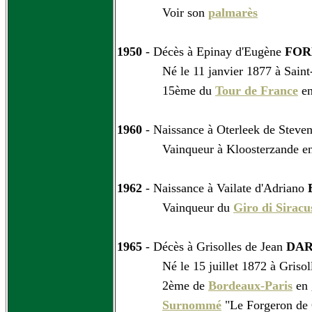
Voir son
palmarès
1950
- Décès à Epinay d'Eugène
FOR
Né le 11 janvier 1877 à Saint
15ème du
Tour de France
e
1960
- Naissance à Oterleek de Steve
Vainqueur à Kloosterzande e
1962
- Naissance à Vailate d'Adriano
Vainqueur du
Giro di Siracu
1965
- Décès à Grisolles de Jean
DAR
Né le 15 juillet 1872 à Grisoll
2ème de
Bordeaux-Paris
en
Surnommé
"Le Forgeron de 