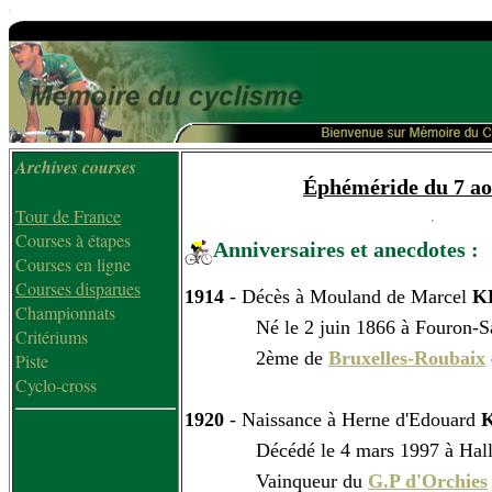
Archives courses
Éphéméride du 7 ao
Tour de France
Courses à étapes
Anniversaires et anecdotes :
Courses en ligne
Courses disparues
1914
- Décès à Mouland de Marcel
K
Championnats
Né le 2 juin 1866 à Fouron-Sai
Critériums
2ème de
Bruxelles-Roubaix
Piste
Cyclo-cross
1920
- Naissance à Herne d'Edouard
Décédé le 4 mars 1997 à Hall
Vainqueur du
G.P d'Orchies