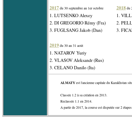
2017
2018
du 30 septembre au 1er octobre
du 2
1. LUTSENKO Alexey
1. VILL
2. DI GREGORIO Rémy (Fra)
2. PEL
3. FUGLSANG Jakob (Dan)
3. FICA
2019
du 30 au 31 août
1. NATAROV Yuriy
2. VLASOV Aleksandr (Rus)
3. CELANO Danilo (Ita)
ALMATY
est l'ancienne capitale du Kazakhstan sit
Classée 1.2 à sa création en 2013.
Reclassée 1.1 en 2014.
A partir de 2017, la course est disputée sur 2 étapes