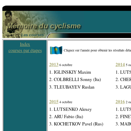
Index
courses par étapes
Cliquez sur l'année pour obtenir les résultats déta
2013
2014
6 octobre
5 oc
1. IGLINSKIY Maxim
1. LUT
2. COLBRELLI Sonny (Ita)
2. CHE
3. TLEUBAYEV Ruslan
3. LAGU
2015
2016
4 octobre
2 oc
1. LUTSENKO Alexey
1. LUT
2. ARU Fabio (Ita)
2. FINE
3. KOCHETKOV Pavel (Rus)
3. MAI