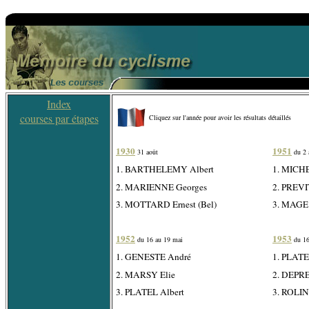
Index
courses par étapes
Cliquez sur l'année pour avoir les résultats détaillés
1930
1951
31 août
du 2 
1. BARTHELEMY Albert
1. MICHE
2. MARIENNE Georges
2. PREVI
3. MOTTARD Ernest (Bel)
3. MAGE 
1952
1953
du 16 au 19 mai
du 16
1. GENESTE André
1. PLATE
2. MARSY Elie
2. DEPRE
3. PLATEL Albert
3. ROLIN