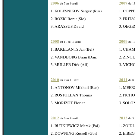
2006
2007
du 7 au 9 avril
du 13
1. KOLESNIKOV Sergey (Rus)
1. COPPE
2. BOZIC Borut (Slo)
2. FRITS
3. ARASSUS David
3. OEGEM
2008
2009
du 11 au 13 avril
du 10
1. BAKELANTS Jan (Bel)
1. CHAM
2. VANDBORG Brian (Dan)
2. ZINGL
3. MÜLLER Dirk (All)
3. VICHO
2010
2011
du 9 au 11 avril
du 8 
1. ANTONOV Mikhail (Rus)
1. MEER
2. ROSTOLLAN Thomas
2. PICHO
3. MORIZOT Florian
3. SOLO
2012
2013
du 6 au 8 avril
du 5 a
1. RUTKIEWICZ Marek (Pol)
1. ZOIDL
2. DOWNING Russell (Gbr)
2. EIBEG