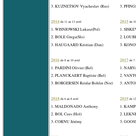
3. KUZNETSOV Vyacheslav (Rus)
3. PFING
2014
2015
du 11 au 13 avril
du 10
1. WISNIOWSKI Lukasz(Pol)
1. SISKE
2. BOLE Grega(Slo)
2. LOUBE
3. HAUGAARD Kristian (Dan)
3. KONOV
2016
2017
du 8 au 10 avril
du 7 a
1. PARDINI Olivier (Bel)
1. NARVA
2. PLANCKAERT Baptiste (Bel)
2. VANT
3. BORGERSEN Reidar Bohlin (Nor)
3. ANTO
2018
2019
du 6 au 8 avril
du 12
1. MALDONADO Anthony
1. KAMP 
2. BOL Cees (Hol)
2. LEKN
3. CORNU Jérémy
3. GOOSS