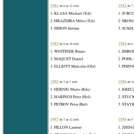
1981
1982
du 8 au 12 avril
du 7 
1. KLASA Michael (Tch)
1. JURCO
2. HRAZDIRA Milos (Tch)
2. SKODA 
3. SIMON Jérôme
3. SUKHA
1983
1984
du 6 au 10 avril
du 4 a
1. WOJTINEK Bruno
1. IMBOD
2. MAQUET Daniel
2. POHL 
3. ELLIOTT Malcolm (Gbr)
3. PHINN
1985
1986
du 2 au 7 avril
du 1er
1. HERNIG Mario (Rda)
1. KREU
2. HARINGS Peter (Hol)
2. STUCK
3. PETROV Petar (Bul)
3. STAYK
1987
1988
du 7 au 12 avril
du 5 
1. PILLON Laurent
1. ZHDAN