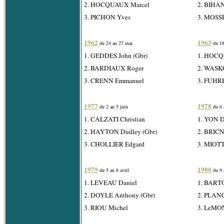
2. HOCQUAUX Marcel
2. BIHAN
3. PICHON Yves
3. MOSS
1962
1963
du 24 au 27 mai
du 18
1. GEDDES John (Gbr)
1. HOCQ
2. BARDIAUX Roger
2. WASK
3. CRENN Emmanuel
3. FUHRE
1977
1978
du 2 au 5 juin
du 6 a
1. CALZATI Christian
1. YON D
2. HAYTON Dudley (Gbr)
2. BRIC
3. CHOLLIER Edgard
3. MIOTT
1979
1980
du 5 au 8 avril
du 9 
1. LEVEAU Daniel
1. BART
2. DOYLE Anthony (Gbr)
2. PLANC
3. RIOU Michel
3. LeMON