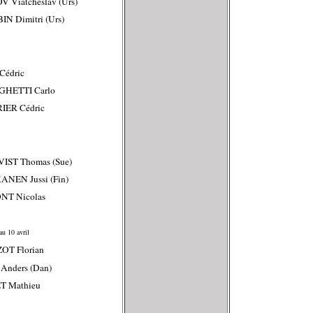
V Viatcheslav (Urs)
IN Dimitri (Urs)
Cédric
GHETTI Carlo
IER Cédric
IST Thomas (Sue)
ANEN Jussi (Fin)
NT Nicolas
au 10 avril
OT Florian
Anders (Dan)
T Mathieu