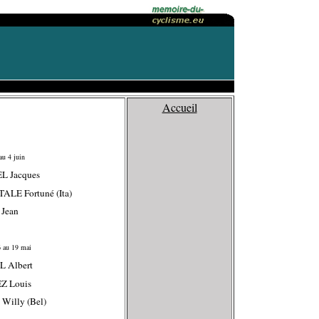
Accueil
au 4 juin
L Jacques
TALE Fortuné (Ita)
Jean
 au 19 mai
L Albert
Z Louis
 Willy (Bel)