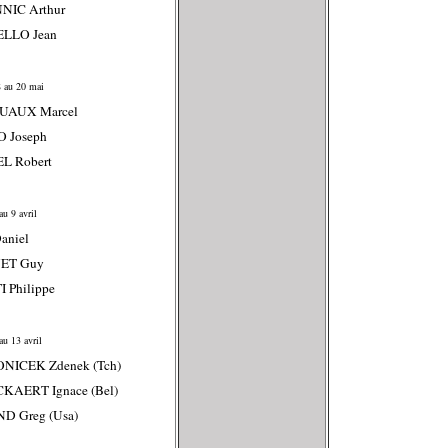
NIC Arthur
ELLO Jean
 au 20 mai
UAUX Marcel
O Joseph
L Robert
u 9 avril
aniel
NET Guy
I Philippe
au 13 avril
ONICEK Zdenek (Tch)
KAERT Ignace (Bel)
D Greg (Usa)