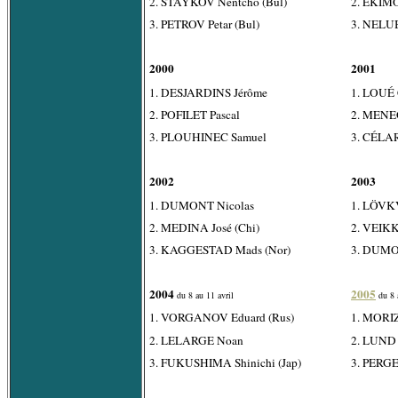
2. STAYKOV Nentcho (Bul)
2. EKIMO
3. PETROV Petar (Bul)
3. NELUB
2000
2001
1. DESJARDINS Jérôme
1. LOUÉ 
2. POFILET Pascal
2. MENE
3. PLOUHINEC Samuel
3. CÉLAR
2002
2003
1. DUMONT Nicolas
1. LÖVKV
2. MEDINA José (Chi)
2. VEIKK
3. KAGGESTAD Mads (Nor)
3. DUMO
2004
2005
du 8 au 11 avril
du 8 
1. VORGANOV Eduard (Rus)
1. MORIZ
2. LELARGE Noan
2. LUND 
3. FUKUSHIMA Shinichi (Jap)
3. PERGE