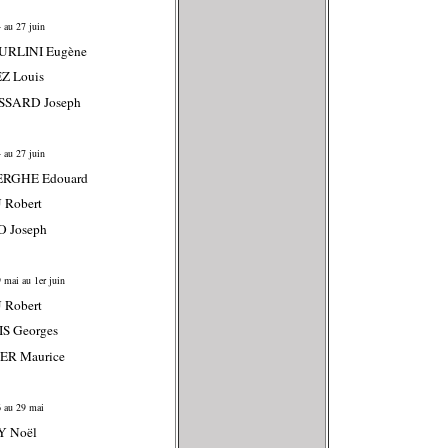
 au 27 juin
URLINI Eugène
Z Louis
SSARD Joseph
 au 27 juin
ERGHE Edouard
 Robert
O Joseph
 mai au 1er juin
 Robert
S Georges
ER Maurice
 au 29 mai
Y Noël