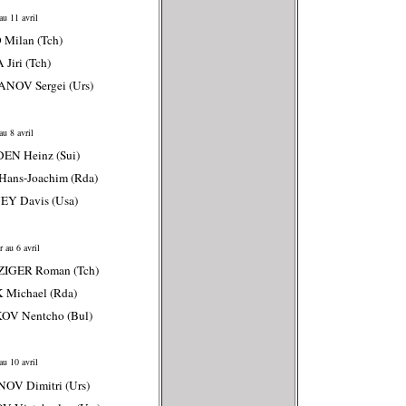
au 11 avril
 Milan (Tch)
Jiri (Tch)
NOV Sergei (Urs)
u 8 avril
EN Heinz (Sui)
Hans-Joachim (Rda)
EY Davis (Usa)
 au 6 avril
ZIGER Roman (Tch)
 Michael (Rda)
OV Nentcho (Bul)
au 10 avril
OV Dimitri (Urs)