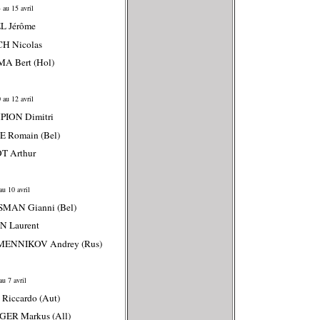
 au 15 avril
L Jérôme
CH Nicolas
A Bert (Hol)
 au 12 avril
PION Dimitri
E Romain (Bel)
T Arthur
au 10 avril
SMAN Gianni (Bel)
N Laurent
MENNIKOV Andrey (Rus)
u 7 avril
 Riccardo (Aut)
GER Markus (All)