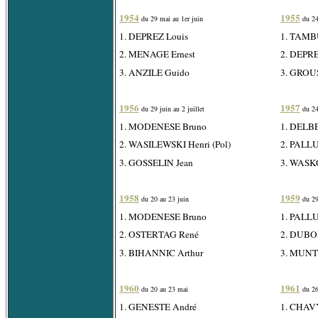
1954
1955
du 29 mai au 1er juin
du 24
1. DEPREZ Louis
1. TAMB
2. MENAGE Ernest
2. DEPRE
3. ANZILE Guido
3. GROU
1956
1957
du 29 juin au 2 juillet
du 24
1. MODENESE Bruno
1. DELB
2. WASILEWSKI Henri (Pol)
2. PALLU
3. GOSSELIN Jean
3. WASK
1958
1959
du 20 au 23 juin
du 29
1. MODENESE Bruno
1. PALLU
2. OSTERTAG René
2. DUBOI
3. BIHANNIC Arthur
3. MUNT
1960
1961
du 20 au 23 mai
du 26
1. GENESTE André
1. CHAV