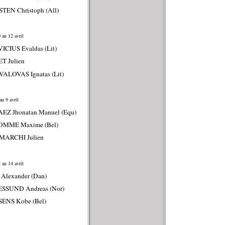
STEN Christoph (All)
 au 12 avril
VICIUS Evaldas (Lit)
T Julien
ALOVAS Ignatas (Lit)
u 9 avril
EZ Jhonatan Manuel (Equ)
OMME Maxime (Bel)
MARCHI Julien
 au 14 avril
Alexander (Dan)
ESSUND Andreas (Nor)
ENS Kobe (Bel)