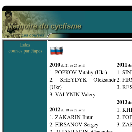
Index
courses par étapes
2010
2011
du 21 au 25 avril
du 
1. POPKOV Vitaliy (Ukr)
1. SIN
2. SHEYDYK Oleksandr
2. FI
(Ukr)
3. RE
3. VALYNIN Valery
2013
du 
2012
1. KH
du 18 au 22 avril
1. ZAKARIN Ilnur
2. POP
2. FIRSANOV Sergey
3. ZA
3. BUDARAGIN Alexander