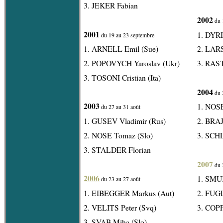
3. JEKER Fabian
2002
du 
2001
1. DYR
du 19 au 23 septembre
1. ARNELL Emil (Sue)
2. LARS
2. POPOVYCH Yaroslav (Ukr)
3. RAS
3. TOSONI Cristian (Ita)
2004
du 
2003
1. NOSE
du 27 au 31 août
1. GUSEV Vladimir (Rus)
2. BRAJ
2. NOSE Tomaz (Slo)
3. SCH
3. STALDER Florian
2007
du 
2006
1. SMUK
du 23 au 27 août
1. EIBEGGER Markus (Aut)
2. FUG
2. VELITS Peter (Svq)
3. COPP
3. SVAB Miha (Slo)