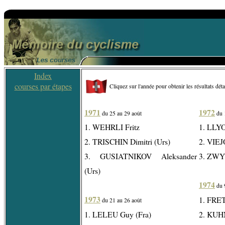
Index
courses par étapes
Cliquez sur l'année pour obtenir les résultats détai
1971
1972
du 25 au 29 août
du 
1. WEHRLI Fritz
1. LLYO
2. TRISCHIN Dimitri (Urs)
2. VIEJ
3. GUSIATNIKOV Aleksander
3. ZWYR
(Urs)
1974
du 
1973
1. FRE
du 21 au 26 août
1. LELEU Guy (Fra)
2. KUH