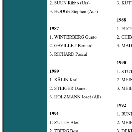
2. SUUN Rikho (Urs)
3. KÜT
3. HODGE Stephen (Aus)
1988
1987
1. FUC
1. WINTERBERG Guido
2. CHIB
2. GAVILLET Bernard
3. MAD
3. RICHARD Pascal
1990
1989
1. STU
1. KÄLIN Karl
2. MEIN
2. STEIGER Daniel
3. MEI
3. HOLZMANN Josef (All)
1992
1991
1. RUN
1. ZULLE Alex
2. MEI
2. ZBERG Beat
3. DEKK