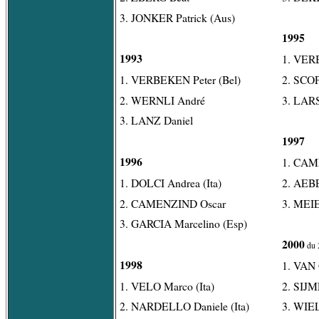
3. JONKER Patrick (Aus)
1995
1993
1. VERB
1. VERBEKEN Peter (Bel)
2. SCOP
2. WERNLI André
3. LARS
3. LANZ Daniel
1997
1996
1. CAM
1. DOLCI Andrea (Ita)
2. AEB
2. CAMENZIND Oscar
3. MEI
3. GARCIA Marcelino (Esp)
2000
du 
1998
1. VAN
1. VELO Marco (Ita)
2. SIJM
2. NARDELLO Daniele (Ita)
3. WIE