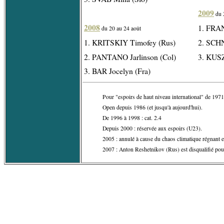
2009
du 
2008
1. FRA
du 20 au 24 août
1. KRITSKIY Timofey (Rus)
2. SCHN
2. PANTANO Jarlinson (Col)
3. KUS
3. BAR Jocelyn (Fra)
Pour "espoirs de haut niveau international" de 1971
Open depuis 1986 (et jusqu'à aujourd'hui).
De 1996 à 1998 : cat. 2.4
Depuis 2000 : réservée aux espoirs (U23).
2005 : annulé à cause du chaos climatique régnant e
2007 : Anton Reshetnikov (Rus) est disqualifié po