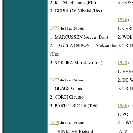
2. RUCH Johannes (Rfa)
3. GUS
3. GORELOV Nikolai (Urs)
1976
du 4
1975
1. CERU
du 18 au 24 août
1. MARCUSSEN Jørgen (Dan)
2. WOL
2. GUSIATNIKOV Aleksander
3. TRI
(Urs)
1978
3. SYKORA Miroslav (Tch)
du 
1. EHR
1977
2. DE W
du 17 au 24 août
1. GLAUS Gilbert
3. TRI
2. CORTI Claudio
1980
3. BARTOLSIC Jiri (Tch)
du 
1. POLI
1979
2. WE
du 12 au 19 août
1. TRINKLER Richard
(Aut)