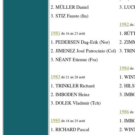
2. MÜLLER Daniel
3. LUC
3. STIZ Fausto (Ita)
1982
du 
1981
1. RÜT
du 16 au 23 août
1. PEDERSEN Dag-Erik (Nor)
2. ZI
2. JIMENEZ José Patrocinio (Col)
3. TRI
3. NÉANT Etienne (Fra)
1984
du 
1983
1. WIN
du 21 au 28 août
1. TRINKLER Richard
2. HILS
2. IMBODEN Heinz
3. IMB
3. DOLEK Vladimir (Tch)
1986
du 
1985
1. IMB
du 18 au 25 août
1. RICHARD Pascal
2. WIN