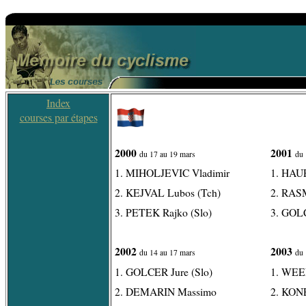
Index
courses par étapes
2000
2001
du 17 au 19 mars
du 
1. MIHOLJEVIC Vladimir
1. HAU
2. KEJVAL Lubos (Tch)
2. RAS
3. PETEK Rajko (Slo)
3. GOLC
2002
2003
du 14 au 17 mars
du 
1. GOLCER Jure (Slo)
1. WEEN
2. DEMARIN Massimo
2. KON