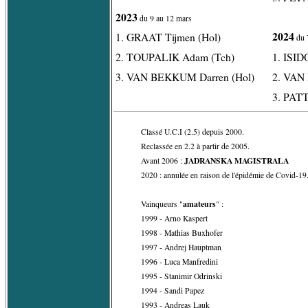
2023
du 9 au 12 mars
2024
1. GRAAT Tijmen (Hol)
du 
2. TOUPALIK Adam (Tch)
1. ISID
3. VAN BEKKUM Darren (Hol)
2. VAN
3. PAT
Classé U.C.I (2.5) depuis 2000.
Reclassée en 2.2 à partir de 2005.
JADRANSKA MAGISTRALA
Avant 2006 :
2020 : annulée en raison de l'épidémie de Covid-19
amateurs
Vainqueurs "
" :
1999 - Arno Kaspert
1998 - Mathias Buxhofer
1997 - Andrej Hauptman
1996 - Luca Manfredini
1995 - Stanimir Odrinski
1994 - Sandi Papez
1993 - Andreas Lauk