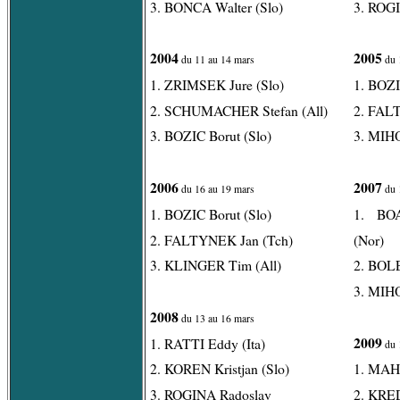
3. BONCA Walter (Slo)
3. ROG
2004
2005
du 11 au 14 mars
du 
1. ZRIMSEK Jure (Slo)
1. BOZI
2. SCHUMACHER Stefan (All)
2. FAL
3. BOZIC Borut (Slo)
3. MIH
2006
2007
du 16 au 19 mars
du 
1. BOZIC Borut (Slo)
1. BO
2. FALTYNEK Jan (Tch)
(Nor)
3. KLINGER Tim (All)
2. BOLE
3. MIH
2008
du 13 au 16 mars
2009
1. RATTI Eddy (Ita)
du 
2. KOREN Kristjan (Slo)
1. MAHO
3. ROGINA Radoslav
2. KRED