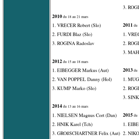
3. ROG
2010
du 18 au 21 mars
2011
1. VRECER Robert (Slo)
du 
2. FURDI Blaz (Slo)
1. VREC
3. ROGINA Radoslav
2. ROG
3. MAHO
2012
du 15 au 18 mars
2013
1. EIBEGGER Markus (Aut)
du 
2. VAN POPPEL Danny (Hol)
1. MUGE
3. KUMP Marko (Slo)
2. ROG
3. SINK
2014
du 13 au 16 mars
2015
1. NIELSEN Magnus Cort (Dan)
du 
2. HNIK Karel (Tch)
1. EIB
3. GROßSCHARTNER Felix (Aut)
2. NIK