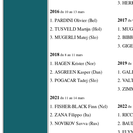
3. HERK
2016
du 10 au 13 mars
2017
1. PARDINI Olivier (Bel)
du 
2. TUSVELD Martijn (Hol)
1. MUGE
3. MUGERLI Matej (Slo)
2. BIBB
3. GIGE
2018
du 8 au 11 mars
2019
1. HAGEN Krister (Nor)
du 
2. ASGREEN Kasper (Dan)
1. GALL
3. POGACAR Tadej (Slo)
2. VALT
3. ZIM
2021
du 11 au 14 mars
2022
1. FISHER-BLACK Finn (Nzl)
du 
2. ZANA Filippo (Ita)
1. RIC
3. NOVIKOV Savva (Rus)
2. BAUD
3. FLYN