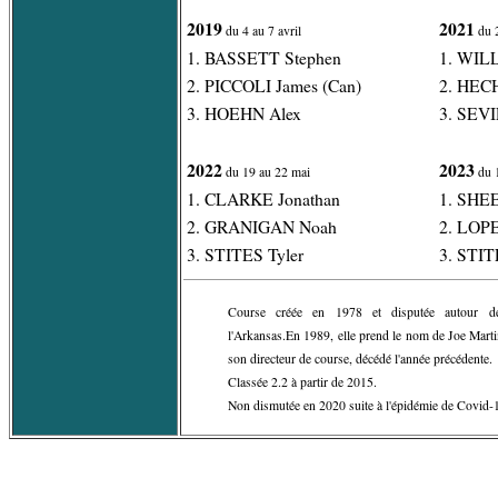
2019
2021
du 4 au 7 avril
du 2
1. BASSETT Stephen
1. WIL
2. PICCOLI James (Can)
2. HEC
3. HOEHN Alex
3. SEVI
2022
2023
du 19 au 22 mai
du 
1. CLARKE Jonathan
1. SHE
2. GRANIGAN Noah
2. LOPE
3. STITES Tyler
3. STIT
Course créée en 1978 et disputée autour 
l'Arkansas.En 1989, elle prend le nom de Joe Mar
son directeur de course, décédé l'année précédente.
Classée 2.2 à partir de 2015.
Non dismutée en 2020 suite à l'épidémie de Covid-