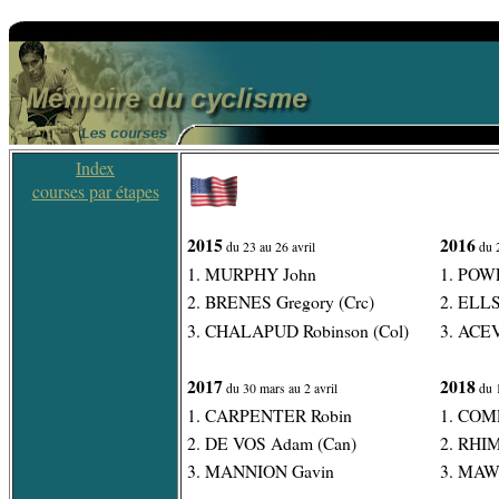
Index
courses par étapes
2015
2016
du 23 au 26 avril
du 2
1. MURPHY John
1. POW
2. BRENES Gregory (Crc)
2. ELLS
3. CHALAPUD Robinson (Col)
3. ACEV
2017
2018
du 30 mars au 2 avril
du 1
1. CARPENTER Robin
1. COM
2. DE VOS Adam (Can)
2. RHIM
3. MANNION Gavin
3. MAWD