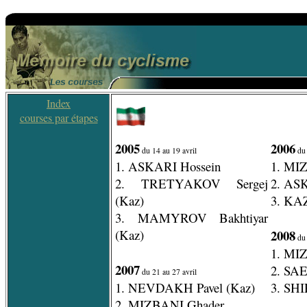
Index
courses par étapes
2005
2006
du 14 au 19 avril
du 
1. ASKARI Hossein
1. MI
2. TRETYAKOV Sergej
2. AS
(Kaz)
3. KA
3. MAMYROV Bakhtiyar
(Kaz)
2008
du 
1. MI
2007
2. SA
du 21 au 27 avril
1. NEVDAKH Pavel (Kaz)
3. SH
2. MIZBANI Ghader