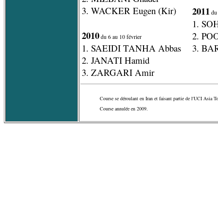
3. WACKER Eugen (Kir)
2011
du 
1. SO
2010
2. PO
du 6 au 10 février
1. SAEIDI TANHA Abbas
3. BA
2. JANATI Hamid
3. ZARGARI Amir
Course se déroulant en Iran et faisant partie de l'UCI Asia T
Course annulée en 2009.