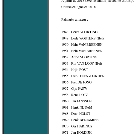
A partir de 2015 (59ème édition) la course est disp
Course en ligne en 2018.
Palmarès amateur
:
1948 : Gerrit VOORTING
1949 : Lode WOUTERS (Bel)
1950 : Hein VAN BREENEN
1951 : Hein VAN BREENEN
1952 : Adrie VOORTING
1953 : Rik VAN LOOY (Bel)
1954 : Krijn POST
1955 : Piet STEENVOORDEN
1956 : Piet DE JONG
1957 : Gijs PAUW
1958 : René LOTZ
1960 : Jan JANSSEN
1961 : Henk NIJDAM
1968 : Daan HOLST
1969 : Henk BENJAMINS
1970 : Ger HARINGS
1971 : Jan HORDIJK