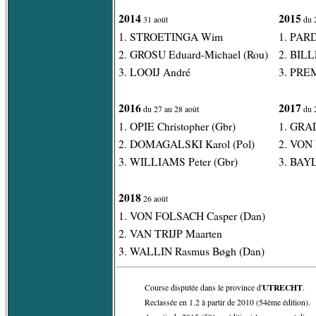
2014
2015
31 août
du 2
1. STROETINGA Wim
1. PARDI
2. GROSU Eduard-Michael (Rou)
2. BILL
3. LOOIJ André
3. PREM
2016
2017
du 27 au 28 août
du 2
1. OPIE Christopher (Gbr)
1. GRAD
2. DOMAGALSKI Karol (Pol)
2. VON 
3. WILLIAMS Peter (Gbr)
3. BAYL
2018
26 août
1. VON FOLSACH Casper (Dan)
2. VAN TRIJP Maarten
3. WALLIN Rasmus Bøgh (Dan)
UTRECHT
Course disputée dans le province d'
.
Reclassée en 1.2 à partir de 2010 (54ème édition).