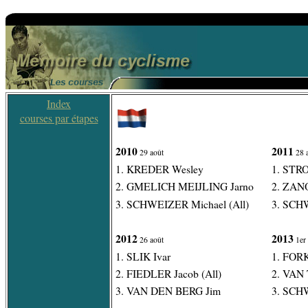
Index
courses par étapes
2010
2011
29 août
28 
1. KREDER Wesley
1. STR
2. GMELICH MEIJLING Jarno
2. ZANO
3. SCHWEIZER Michael (All)
3. SCHW
2012
2013
26 août
1er
1. SLIK Ivar
1. FORK
2. FIEDLER Jacob (All)
2. VAN 
3. VAN DEN BERG Jim
3. SCHW