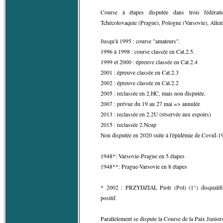
Course à étapes disputée dans trois fédérat
Tchécolovaquie (Prague), Pologne (Varsovie), Allema
Jusqu'à 1995 : course "amateurs".
1996 à 1998 : course classée en Cat.2.5.
1999 et 2000 : épreuve classée en Cat.2.4
2001 : épreuve classée en Cat.2.3
2002 : épreuve classée en Cat.2.2
2005 : reclassée en 2.HC, mais non disputée.
2007 : prévue du 19 au 27 mai => annulée
2013 : reclassée en 2.2U (réservée aux espoirs)
2015 : reclassée 2.Ncup
Non disputée en 2020 suite à l'épidémie de Covid-1
1948*: Varsovie-Prague en 5 étapes
1948**: Prague-Varsovie en 8 étapes
* 2002 : PRZYDZIAL Piotr (Pol) (1°) disqualifié
positif.
Parallelement se dispute la Course de la Paix Juniors