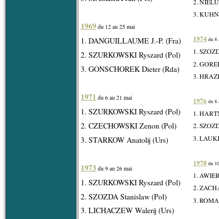
2. NIELU
3. KUHN 
1969
du 12 au 25 mai
1974
1. DANGUILLAUME J.-P. (Fra)
du 8 
1. SZOZD
2. SZURKOWSKI Ryszard (Pol)
2. GOREL
3. GONSCHOREK Dieter (Rda)
3. HRAZD
1971
du 6 au 21 mai
1976
du 8 
1. SZURKOWSKI Ryszard (Pol)
1. HARTN
2. CZECHOWSKI Zenon (Pol)
2. SZOZD
3. LAUKE
3. STARKOW Anatolij (Urs)
1978
du 10
1973
du 9 au 26 mai
1. AWIER
1. SZURKOWSKI Ryszard (Pol)
2. ZACHA
2. SZOZDA Stanislaw (Pol)
3. ROMA
3. LICHACZEW Walerij (Urs)