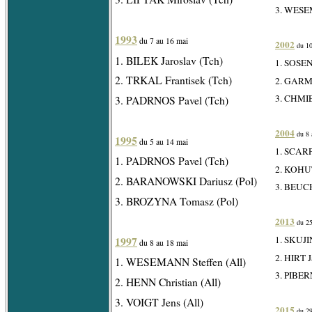
3. WESEM
1993
du 7 au 16 mai
2002
du 10
1. BILEK Jaroslav (Tch)
1. SOSE
2. TRKAL Frantisek (Tch)
2. GARME
3. CHMIE
3. PADRNOS Pavel (Tch)
2004
du 8 
1995
du 5 au 14 mai
1. SCARP
1. PADRNOS Pavel (Tch)
2. KOHUT
2. BARANOWSKI Dariusz (Pol)
3. BEUCH
3. BROZYNA Tomasz (Pol)
2013
du 25
1997
1. SKUJI
du 8 au 18 mai
2. HIRT 
1. WESEMANN Steffen (All)
3. PIBER
2. HENN Christian (All)
3. VOIGT Jens (All)
2015
du 29