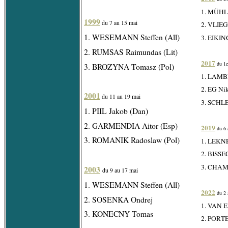
1. MÜHL
1999
du 7 au 15 mai
2. VLIEG
1. WESEMANN Steffen (All)
3. EIKIN
2. RUMSAS Raimundas (Lit)
2017
du 1e
3. BROZYNA Tomasz (Pol)
1. LAMB
2. EG Nik
2001
du 11 au 19 mai
3. SCHL
1. PIIL Jakob (Dan)
2. GARMENDIA Aitor (Esp)
2019
du 6 
3. ROMANIK Radoslaw (Pol)
1. LEKN
2. BISSE
3. CHAM
2003
du 9 au 17 mai
1. WESEMANN Steffen (All)
2022
du 2 
2. SOSENKA Ondrej
1. VAN E
3. KONECNY Tomas
2. PORTE