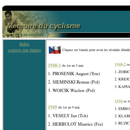
Index
courses par étapes
Cliquez sur l'année pour avoir les résultats détaill
1948-2
1948-1
du
du 1er au 5 mai
1. ZORIC
1. PROSENIK August (You)
2. KREJC
2. SIEMINSKI Roman (Pol)
3. KAPIA
3. WOJCIK Waclaw (Pol)
1950
du 30
1949
du 1er au 9 mai
1. EMBOR
1. VESELY Jan (Tch)
2. KLABI
3. RUZIC
2. HERBULOT Maurice (Fra)