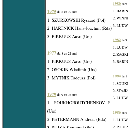
1980
du 9 
1975
1. BARIN
du 8 au 22 mai
2. WINNE
1. SZURKOWSKI Ryszard (Pol)
3. LUDWI
2. HARTNICK Hans-Joachim (Rda)
3. PIKKUUS Aavo (Urs)
1982
du 9 
1. LUDWI
1977
du 8 au 21 mai
2. ZAGR
1. PIKKUUS Aavo (Urs)
3. BARIN
2. OSOKIN Wladimir (Urs)
1984
du 8 
3. MYTNIK Tadeusz (Pol)
1. SOUK
2. STAJK
1979
du 9 au 24 mai
3. LUDWI
1. SOUKHOROUTCHENKOV S.
(Urs)
1986
du 6 
2. PETERMANN Andreas (Rda)
1. LUDWI
3. SUJKA Krzysztof (Pol)
2. POULN