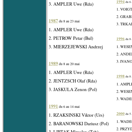
1994
du 6 
3. AMPLER Uwe (Rda)
1. VOIGT 
2. GRABS
1987
du 8 au 23 mai
3. TRKAL
1. AMPLER Uwe (Rda)
2. PETROW Petar (Bul)
1996
du 8 
3. MIERZEJEWSKI Andrzej
1. WESEM
2. ANDE
3. IVANO
1989
du 8 au 20 mai
1. AMPLER Uwe (Rda)
1998
du 8 
2. JENTZSCH Olaf (Rda)
1. AMPLE
3. JASKULA Zenon (Pol)
2. WESEM
3. WADEC
1991
du 6 au 14 mai
2000
1. RZAKSINSKI Viktor (Urs)
du 5 
1. WADEC
2. BARANOWSKI Dariusz (Pol)
2. PRZYD
3. LIPTAK Miroslav (Tch)