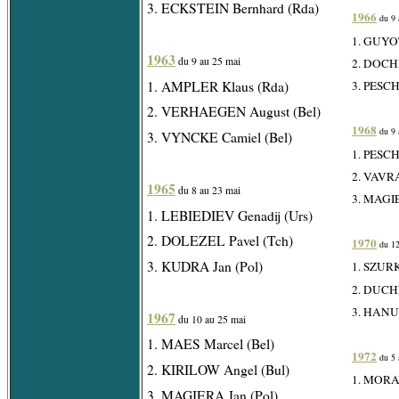
3. ECKSTEIN Bernhard (Rda)
1966
du 9 
1. GUYOT
1963
du 9 au 25 mai
2. DOCHL
1. AMPLER Klaus (Rda)
3. PESCH
2. VERHAEGEN August (Bel)
1968
du 9 
3. VYNCKE Camiel (Bel)
1. PESCH
2. VAVRA
1965
du 8 au 23 mai
3. MAGIE
1. LEBIEDIEV Genadij (Urs)
2. DOLEZEL Pavel (Tch)
1970
du 12
3. KUDRA Jan (Pol)
1. SZURK
2. DUCHE
3. HANUS
1967
du 10 au 25 mai
1. MAES Marcel (Bel)
1972
du 5 
2. KIRILOW Angel (Bul)
1. MORAV
3. MAGIERA Jan (Pol)