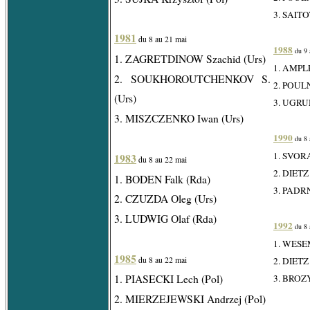
3. SAITOV
1981
du 8 au 21 mai
1988
du 9 
1. ZAGRETDINOW Szachid (Urs)
1. AMPL
2. SOUKHOROUTCHENKOV S.
2. POULN
(Urs)
3. UGRUM
3. MISZCZENKO Iwan (Urs)
1990
du 8 
1. SVORA
1983
du 8 au 22 mai
2. DIETZ 
1. BODEN Falk (Rda)
3. PADRN
2. CZUZDA Oleg (Urs)
3. LUDWIG Olaf (Rda)
1992
du 8 
1. WESEM
1985
du 8 au 22 mai
2. DIETZ 
1. PIASECKI Lech (Pol)
3. BROZY
2. MIERZEJEWSKI Andrzej (Pol)