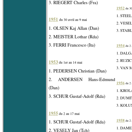
3. RIEGERT Charles (Fra)
1952
du 30
1. STEEL 
1951
du 30 avril au 9 mai
2. VESEL
1. OLSEN Kaj Allan (Dan)
3. STABL
2. MEISTER Lothar (Rda)
3. FERRI Francesco (Ita)
1954
du 2 
1. DALG
2. RUZIC
1953
du 1er au 14 mai
3. VAN 
1. PEDERSEN Christian (Dan)
2. ANDERSEN Hans-Edmund
1956
du 2 
(Dan)
1. KROLA
3. SCHUR Gustaf-Adolf (Rda)
2. DUMIT
3. KOLUM
1955
du 2 au 17 mai
1958
du 2 
1. SCHUR Gustaf-Adolf (Rda)
1. DAMEN
2. VESELY Jan (Tch)