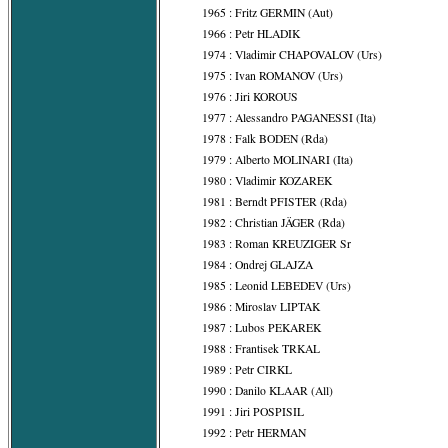
1965 : Fritz GERMIN (Aut)
1966 : Petr HLADIK
1974 : Vladimir CHAPOVALOV (Urs)
1975 : Ivan ROMANOV (Urs)
1976 : Jiri KOROUS
1977 : Alessandro PAGANESSI (Ita)
1978 : Falk BODEN (Rda)
1979 : Alberto MOLINARI (Ita)
1980 : Vladimir KOZAREK
1981 : Berndt PFISTER (Rda)
1982 : Christian JÄGER (Rda)
1983 : Roman KREUZIGER Sr
1984 : Ondrej GLAJZA
1985 : Leonid LEBEDEV (Urs)
1986 : Miroslav LIPTAK
1987 : Lubos PEKAREK
1988 : Frantisek TRKAL
1989 : Petr CIRKL
1990 : Danilo KLAAR (All)
1991 : Jiri POSPISIL
1992 : Petr HERMAN