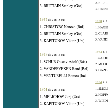
2. BIEBIE
3. BRITTAIN Stanley (Gbr)
3. HERMA
1957
du 2 au 15 mai
1960
du 2 
1. CHRISTOW Nenczo (Bul)
1. HAGEN
2. BRITTAIN Stanley (Gbr)
2. CLAES 
3. VAND
3. KAPITONOV Viktor (Urs)
1962
du 2 
1959
du 2 au 16 mai
1. SAJDH
1. SCHUR Gustav-Adolf (Rda)
2. MELIC
2. VANDERVEKEN René (Bel)
3. GAZDA
3. VENTURELLI Romeo (Ita)
1964
du 9 
1. SMOLI
1961
du 2 au 16 mai
2. HOFF
1. MELICHOW Jurij (Urs)
3. WIED
2. KAPITONOV Viktor (Urs)