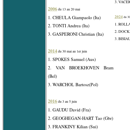
3. VACEK
2006
du 13 au 20 mai
2024
1. CHEULA Giampaolo (Ita)
du 30
1. ROLLA
2. TONTI Andrea (Ita)
2. DOCKX
3. GASPERONI Christian (Ita)
3. BISIA
2014
du 30 mai au 1er juin
1. SPOKES Samuel (Aus)
2. VAN BROEKHOVEN Bram
(Bel)
3. WARCHOL Bartosz(Pol)
2016
du 3 au 5 juin
1. GAUDU David (Fra)
2. GEOGHEGAN-HART Tao (Gbr)
3. FRANKINY Kilian (Sui)