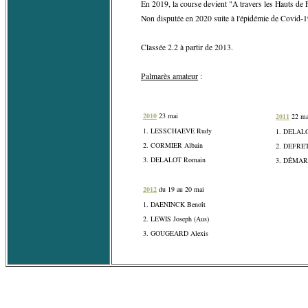
En 2019, la course devient "A travers les Hauts de 
Non disputée en 2020 suite à l'épidémie de Covid-1
Classée 2.2 à partir de 2013.
Palmarès amateur
:
2010
23 mai
2011
22 ma
1. LESSCHAEVE Rudy
1. DELAL
2. CORMIER Albain
2. DEFRET
3. DELALOT Romain
3. DÉMAR
2012
du 19 au 20 mai
1. DAENINCK Benoît
2. LEWIS Joseph (Aus)
3. GOUGEARD Alexis