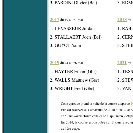
3. PARDINI Olivier (Bel)
3. EDM
2017
2018
du 19 au 21 mai
du 
1. LEVASSEUR Jordan
1. RABI
2. STALLAERT Joeri (Bel)
2. CERN
3. GUYOT Yann
3. STEI
2019
2021
du 24 au 26 mai
du 3
1. HAYTER Ethan (Gbr)
1. TES
2. WALLS Matthew (Gbr)
2. STEW
3. WRIGHT Fred (Gbr)
3. VAN 
P
Cette épreuve prend la suite de la course disparue
Elle est réservée aux amateurs de 2010 à 2012, ann
de "Paris-Arras Tour" celle-ci se disputanten 2 étap
En 2014, la course est disputée sur 3 jours avec 
de 1ère étape.