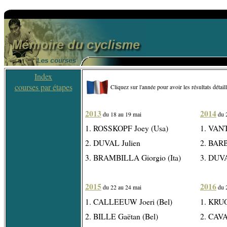
Index
courses par étapes
Cliquez sur l'année pour avoir les résultats détail
2013
2014
du 18 au 19 mai
du 
1. ROSSKOPF Joey (Usa)
1. VAN
2. DUVAL Julien
2. BAR
3. BRAMBILLA Giorgio (Ita)
3. DUVA
2015
2016
du 22 au 24 mai
du 
1. CALLEEUW Joeri (Bel)
1. KRUO
2. BILLE Gaëtan (Bel)
2. CAV