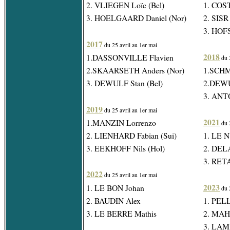
2. VLIEGEN Loïc (Bel)
1. COST
3. HOELGAARD Daniel (Nor)
2. SISR 
3. HOF
2017
du 25 avril au 1er mai
2018
1.DASSONVILLE Flavien
du 2
2.SKAARSETH Anders (Nor)
1.SCHM
3. DEWULF Stan (Bel)
2.DEWU
3. ANT
2019
du 25 avril au 1er mai
2021
1.MANZIN Lorrenzo
du 
2. LIENHARD Fabian (Sui)
1. LE N
3. EEKHOFF Nils (Hol)
2. DEL
3. RET
2022
du 25 avril au 1er mai
2023
1. LE BON Johan
du 2
2. BAUDIN Alex
1. PEL
3. LE BERRE Mathis
2. MAH
3. LAM