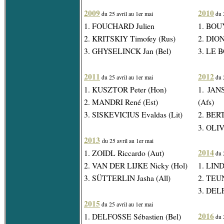
2009
2010
du 25 avril au 1er mai
du 2
1. FOUCHARD Julien
1. BOU
2. KRITSKIY Timofey (Rus)
2. DIO
3. GHYSELINCK Jan (Bel)
3. LE 
2011
2012
du 25 avril au 1er mai
du 2
1. KUSZTOR Peter (Hon)
1. JAN
2. MANDRI René (Est)
(Afs)
3. SISKEVICIUS Evaldas (Lit)
2. BER
3. OLIV
2013
du 25 avril au 1er mai
2014
1. ZOIDL Riccardo (Aut)
du 2
2. VAN DER LIJKE Nicky (Hol)
1. LIND
3. SÜTTERLIN Jasha (All)
2. TEUN
3. DELF
2015
du 25 avril au 1er mai
2016
1. DELFOSSE Sébastien (Bel)
du 2