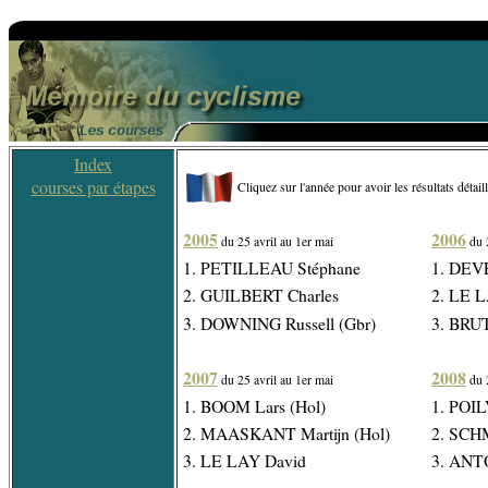
Index
courses par étapes
Cliquez sur l'année pour avoir les résultats détail
2005
2006
du 25 avril au 1er mai
du 2
1. PETILLEAU Stéphane
1. DEV
2. GUILBERT Charles
2. LE 
3. DOWNING Russell (Gbr)
3. BRUT
2007
2008
du 25 avril au 1er mai
du 2
1. BOOM Lars (Hol)
1. POIL
2. MAASKANT Martijn (Hol)
2. SCH
3. LE LAY David
3. ANT