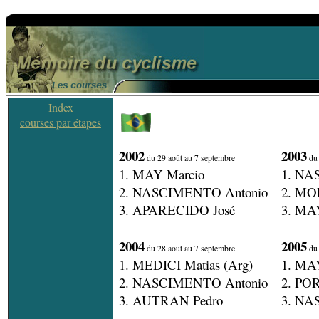
Index
courses par étapes
2002
2003
du 29 août au 7 septembre
du 
1. MAY Marcio
1. NA
2. NASCIMENTO Antonio
2. MO
3. APARECIDO José
3. MA
2004
2005
du 28 août au 7 septembre
du 
1. MEDICI Matias (Arg)
1. MA
2. NASCIMENTO Antonio
2. PO
3. AUTRAN Pedro
3. NA