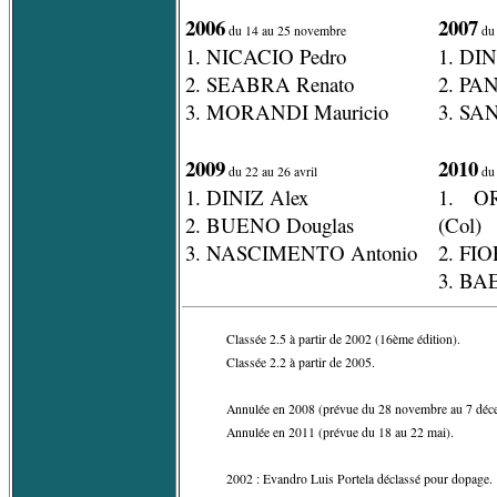
2006
2007
du 14 au 25 novembre
du 
1. NICACIO Pedro
1. DIN
2. SEABRA Renato
2. PA
3. MORANDI Mauricio
3. SAN
2009
2010
du 22 au 26 avril
du 
1. DINIZ Alex
1. OR
2. BUENO Douglas
(Col)
3. NASCIMENTO Antonio
2. FIO
3. BAE
Classée 2.5 à partir de 2002 (16ème édition).
Classée 2.2 à partir de 2005.
Annulée en 2008 (prévue du 28 novembre au 7 déc
Annulée en 2011 (prévue du 18 au 22 mai).
2002 : Evandro Luis Portela déclassé pour dopage.