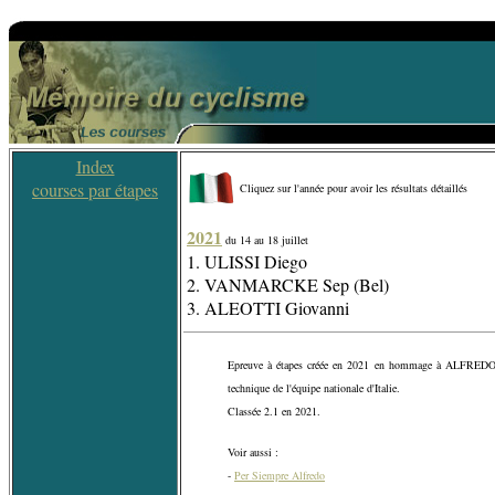
Index
courses par étapes
Cliquez sur l'année pour avoir les résultats détaillés
2021
du 14 au 18 juillet
1. ULISSI Diego
2. VANMARCKE Sep (Bel)
3. ALEOTTI Giovanni
Epreuve à étapes créée en 2021 en hommage à ALFRED
technique de l'équipe nationale d'Italie.
Classée 2.1 en 2021.
Voir aussi :
-
Per Siempre Alfredo