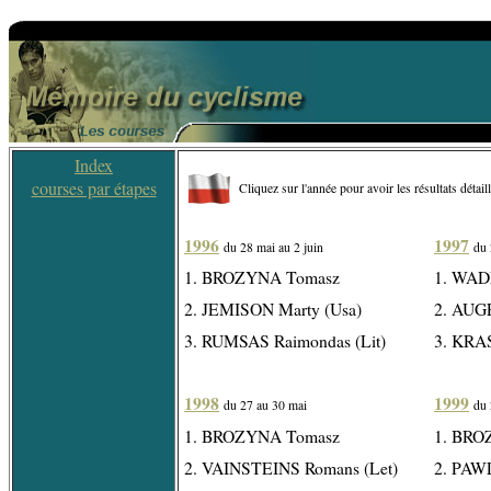
Index
courses par étapes
Cliquez sur l'année pour avoir les résultats détail
1996
1997
du 28 mai au 2 juin
du 
1. BROZYNA Tomasz
1. WAD
2. JEMISON Marty (Usa)
2. AUGE
3. RUMSAS Raimondas (Lit)
3. KRA
1998
1999
du 27 au 30 mai
du 
1. BROZYNA Tomasz
1. BRO
2. VAINSTEINS Romans (Let)
2. PAW