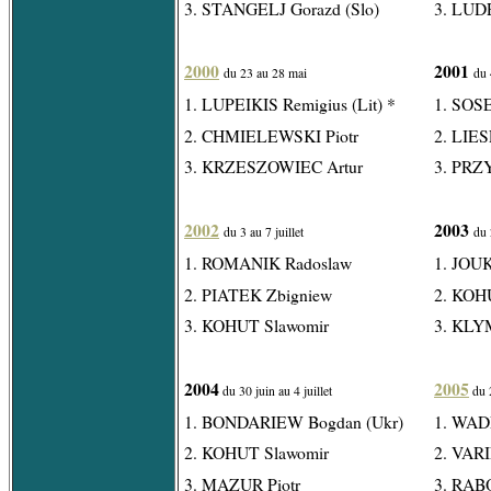
3. STANGELJ Gorazd (Slo)
3. LUDE
2000
2001
du 23 au 28 mai
du 
1. LUPEIKIS Remigius (Lit) *
1. SOS
2. CHMIELEWSKI Piotr
2. LIES
3. KRZESZOWIEC Artur
3. PRZ
2002
2003
du 3 au 7 juillet
du 
1. ROMANIK Radoslaw
1. JOUK
2. PIATEK Zbigniew
2. KOHU
3. KOHUT Slawomir
3. KLY
2004
2005
du 30 juin au 4 juillet
du 2
1. BONDARIEW Bogdan (Ukr)
1. WAD
2. KOHUT Slawomir
2. VARI
3. MAZUR Piotr
3. RABO