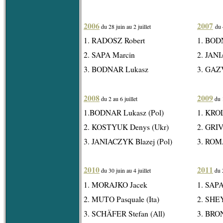
2006
2007
du 28 juin au 2 juillet
du 
1. RADOSZ Robert
1. BOD
2. SAPA Marcin
2. JAN
3. BODNAR Lukasz
3. GAZ
2008
2009
du 2 au 6 juillet
du 1
1.BODNAR Lukasz (Pol)
1. KROL
2. KOSTYUK Denys (Ukr)
2. GRIV
3. JANIACZYK Blazej (Pol)
3. ROM
2010
2011
du 30 juin au 4 juillet
du 2
1. MORAJKO Jacek
1. SAPA
2. MUTO Pasquale (Ita)
2. SHE
3. SCHÄFER Stefan (All)
3. BRO