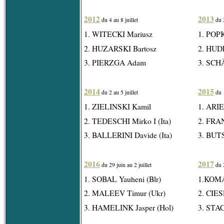
2012
2013
du 4 au 8 juillet
du 2
1. WITECKI Mariusz
1. POPK
2. HUZARSKI Bartosz
2. HUDE
3. PIERZGA Adam
3. SCHÄ
2014
2015
du 2 au 5 juillet
du 1
1. ZIELINSKI Kamil
1. ARIE
2. TEDESCHI Mirko I (Ita)
2. FRA
3. BALLERINI Davide (Ita)
3. BUTS
2016
2017
du 29 juin au 2 juillet
du 2
1. SOBAL Yauheni (Blr)
1.KOMA
2. MALEEV Timur (Ukr)
2. CIES
3. HAMELINK Jasper (Hol)
3. ST