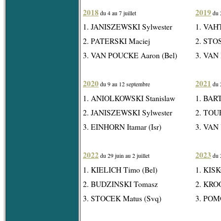
2018
2019
du 4 au 7 juillet
du 2
1. JANISZEWSKI Sylwester
1. VAH
2. PATERSKI Maciej
2. STOS
3. VAN POUCKE Aaron (Bel)
3. VAN
2020
2021
du 9 au 12 septembre
du 2
1. ANIOLKOWSKI Stanislaw
1. BART
2. JANISZEWSKI Sylwester
2. TOU
3. EINHORN Itamar (Isr)
3. VAN 
2022
2023
du 29 juin au 2 juillet
du 2
1. KIELICH Timo (Bel)
1. KISK
2. BUDZINSKI Tomasz
2. KRO
3. STOCEK Matus (Svq)
3. POM