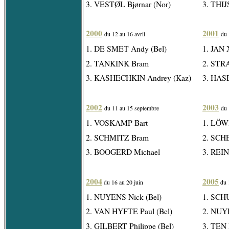
3. VESTØL Bjørnar (Nor)
3. THIJ
2000
2001
du 12 au 16 avril
du 
1. DE SMET Andy (Bel)
1. JAN 
2. TANKINK Bram
2. STRA
3. KASHECHKIN Andrey (Kaz)
3. HAS
2002
2003
du 11 au 15 septembre
du 
1. VOSKAMP Bart
1. LÖW
2. SCHMITZ Bram
2. SCH
3. BOOGERD Michael
3. REI
2004
2005
du 16 au 20 juin
du 1
1. NUYENS Nick (Bel)
1. SCH
2. VAN HYFTE Paul (Bel)
2. NUYE
3. GILBERT Philippe (Bel)
3. TEN