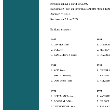
Reclassé en 2.1 à partir de 2005.
Reclassée 2.ProS en 2020 mais annulée suite à l'é
Annulée en 2021.
Reclassé en 2.1 en 2024.
Editions amateurs
:
1987
1988
1. GEVERS Theo
1. OTTEVA
2. BOL Jos
2. MENNO 
3. VAN MERWIJK Frank
3. ROZENDA
1989
1990
1. KOK Reem
1. DEN BR
2. THEUS Anthony
2. KNAVEN 
3. LOM Lubos (Tch)
3. AKKERM
1991
1992
1. HOFFMAN Tristan
1. VAN STE
2. BOOGAARD Niels
2. DE POEL
3. OTTEVANGER Arno
3. SARKAUS