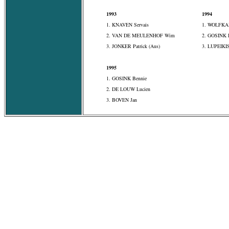
1993
1994
1. KNAVEN Servais
1. WOLFKA
2. VAN DE MEULENHOF Wim
2. GOSINK 
3. JONKER Patrick (Aus)
3. LUPEIKIS
1995
1. GOSINK Bennie
2. DE LOUW Lucien
3. BOVEN Jan