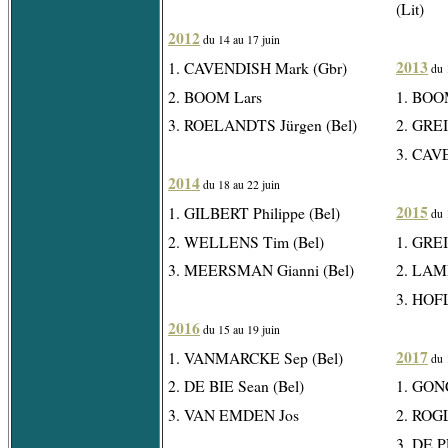
(Lit)
2012
du 14 au 17 juin
2013
1. CAVENDISH Mark (Gbr)
du 1
2. BOOM Lars
1. BOO
3. ROELANDTS Jürgen (Bel)
2. GREI
3. CAV
2014
du 18 au 22 juin
2015
1. GILBERT Philippe (Bel)
du 1
2. WELLENS Tim (Bel)
1. GREI
3. MEERSMAN Gianni (Bel)
2. LAM
3. HOF
2016
du 15 au 19 juin
2017
1. VANMARCKE Sep (Bel)
du 1
2. DE BIE Sean (Bel)
1. GONÇ
3. VAN EMDEN Jos
2. ROGL
3. DE P