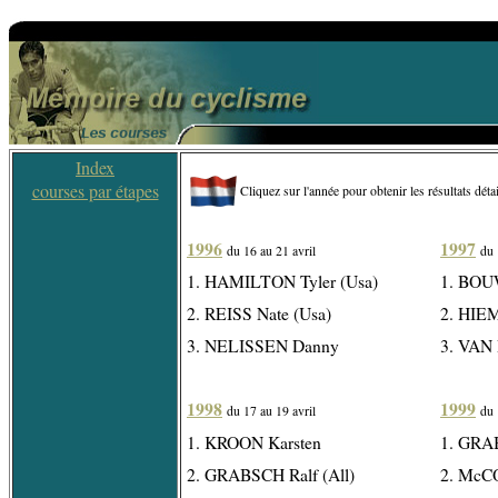
Index
courses par étapes
Cliquez sur l'année pour obtenir les résultats détai
1996
1997
du 16 au 21 avril
du 
1. HAMILTON Tyler (Usa)
1. BO
2. REISS Nate (Usa)
2. HIE
3. NELISSEN Danny
3. VA
1998
1999
du 17 au 19 avril
du 
1. KROON Karsten
1. GRAB
2. GRABSCH Ralf (All)
2. McC