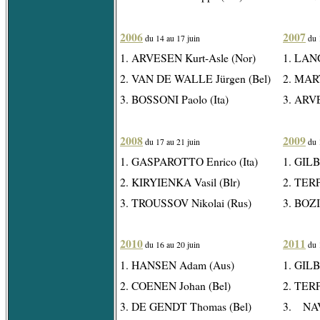
2006
2007
du 14 au 17 juin
du 1
1. ARVESEN Kurt-Asle (Nor)
1. LAN
2. VAN DE WALLE Jürgen (Bel)
2. MART
3. BOSSONI Paolo (Ita)
3. ARVE
2008
2009
du 17 au 21 juin
du 1
1. GASPAROTTO Enrico (Ita)
1. GILB
2. KIRYIENKA Vasil (Blr)
2. TER
3. TROUSSOV Nikolai (Rus)
3. BOZI
2010
2011
du 16 au 20 juin
du 1
1. HANSEN Adam (Aus)
1. GILB
2. COENEN Johan (Bel)
2. TER
3. DE GENDT Thomas (Bel)
3. NA