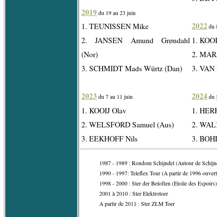
2019
du 19 au 23 juin
2022
1. TEUNISSEN Mike
du 8
2. JANSEN Amund Grøndahl
1. KOOI
(Nor)
2. MAR
3. SCHMIDT Mads Würtz (Dan)
3. VAN
2023
2024
du 7 au 11 juin
du 5
1. KOOIJ Olav
1. HER
2. WELSFORD Samuel (Aus)
2. WAL
3. EEKHOFF Nils
3. BOHL
1987 - 1989 : Rondom Schijndel (Autour de Schijn
1990 - 1997: Teleflex Tour (A partir de 1996 ouvert
1998 - 2000 : Ster der Beloften (Etoile des Espoirs)
2001 à 2010 : Ster Elektrotoer
A partir de 2011 : Ster ZLM Toer