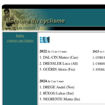
Index
courses par étapes
2022
2023
du 12 au 13 mars
du 4 
1. DAL-CIN Matteo (Can)
1. OTRUB
2. DRESSLER Luca (All)
2. CHRI
3. GUÉRIN Alexis (Fra)
3. STEHLI
2024
du 2 au 3 mars
1. DREGE André (Nor)
2. RÜEGG Lukas (Sui)
3. NEGRENTE Mattia (Ita)