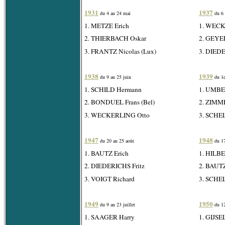
1931
1937
du 4 au 24 mai
du 6 
1. METZE Erich
1. WECK
2. THIERBACH Oskar
2. GEYE
3. FRANTZ Nicolas (Lux)
3. DIEDE
1938
1939
du 9 au 25 juin
du 1e
1. SCHILD Hermann
1. UMB
2. BONDUEL Frans (Bel)
2. ZIMM
3. WECKERLING Otto
3. SCHEL
1947
1948
du 20 au 25 août
du 17
1. BAUTZ Erich
1. HILBE
2. DIEDERICHS Fritz
2. BAUTZ
3. VOIGT Richard
3. SCHEL
1949
1950
du 9 au 23 juillet
du 12
1. SAAGER Harry
1. GIJSE