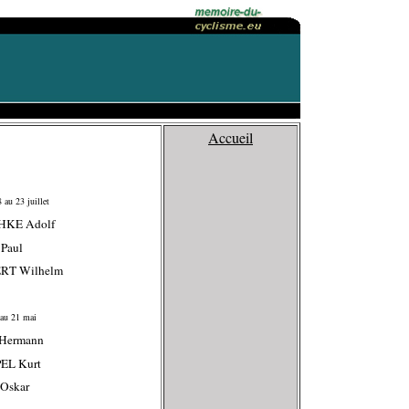
Accueil
 au 23 juillet
HKE Adolf
Paul
ERT Wilhelm
au 21 mai
 Hermann
EL Kurt
 Oskar