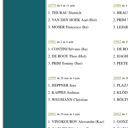
1979
1980
du 6 au 11 août
du 4 
1. THURAU Dietrich
1. BRAU
2. VAN DEN HOEK Aad (Hol)
2. PRIM 
3. MOSER Francesco (Ita)
3. LEJAR
1981
1982
du 2 au 8 août
du 15
1. CONTINI Silvano (Ita)
1. DE RO
2. DE ROOY Theo (Hol)
2. HAGH
3. PRIM Tommy (Sue)
3. PEETE
1999
2000
du 28 mai au 4 juin
du 26
1. HEPPNER Jens
1. PLAZA
2. KAPPES Andreas
2. KLÖD
3. WEGMANN Christian
3. BÖLT
2001
2002
du 29 mai au 4 juin
du 3 
1. VINOKOUROV Alexandre (Kaz)
1. GONZ