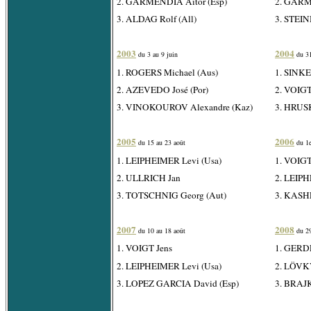
2. GARMENDIA Aitor (Esp)
2. GARM
3. ALDAG Rolf (All)
3. STEI
2003
2004
du 3 au 9 juin
du 31
1. ROGERS Michael (Aus)
1. SINKE
2. AZEVEDO José (Por)
2. VOIGT
3. VINOKOUROV Alexandre (Kaz)
3. HRUSK
2005
2006
du 15 au 23 août
du 1e
1. LEIPHEIMER Levi (Usa)
1. VOIGT
2. ULLRICH Jan
2. LEIPH
3. TOTSCHNIG Georg (Aut)
3. KASH
2007
2008
du 10 au 18 août
du 29
1. VOIGT Jens
1. GER
2. LEIPHEIMER Levi (Usa)
2. LÖVKV
3. LOPEZ GARCIA David (Esp)
3. BRAJK