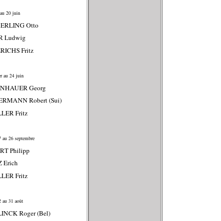
au 20 juin
ERLING Otto
R Ludwig
RICHS Fritz
r au 24 juin
ENHAUER Georg
ERMANN Robert (Sui)
LER Fritz
 au 26 septembre
RT Philipp
 Erich
LER Fritz
 au 31 août
LINCK Roger (Bel)