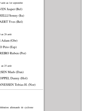
 août au 1er septembre
EN Jasper (Bel)
ELLI Sonny (Ita)
AERT Yves (Bel)
 au 28 août
 Adam (Gbr)
O Peio (Esp)
REIRO Ruben (Por)
 au 25 août
RSEN Mads (Dan)
POPPEL Danny (Hol)
NESSEN Tobias H. (Nor)
édération allemande de cyclisme