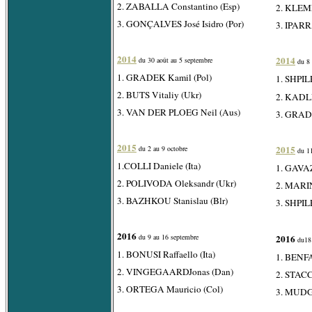
2. ZABALLA Constantino (Esp)
2. KLEMM
3. GONÇALVES José Isidro (Por)
3. IPARR
2014
2014
du 30 août au 5 septembre
du 8 
1. GRADEK Kamil (Pol)
1. SHPI
2. BUTS Vitaliy (Ukr)
2. KADLE
3. VAN DER PLOEG Neil (Aus)
3. GRADE
2015
2015
du 2 au 9 octobre
du 11
1.COLLI Daniele (Ita)
1. GAVAZ
2. POLIVODA Oleksandr (Ukr)
2. MARINI
3. BAZHKOU Stanislau (Blr)
3. SHPI
2016
du 9 au 16 septembre
2016
du18 
1. BONUSI Raffaello (Ita)
1. BENFA
2. VINGEGAARDJonas (Dan)
2. STACC
3. ORTEGA Mauricio (Col)
3. MUDG