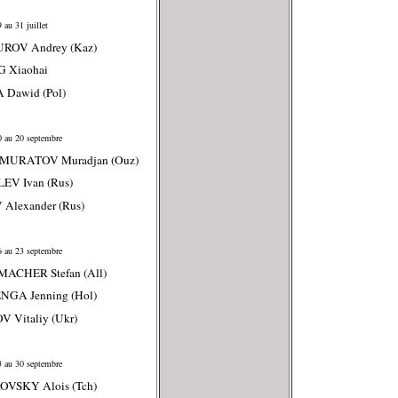
 au 31 juillet
UROV Andrey (Kaz)
G Xiaohai
 Dawid (Pol)
 au 20 septembre
MURATOV Muradjan (Ouz)
EV Ivan (Rus)
 Alexander (Rus)
 au 23 septembre
MACHER Stefan (All)
NGA Jenning (Hol)
V Vitaliy (Ukr)
 au 30 septembre
OVSKY Alois (Tch)