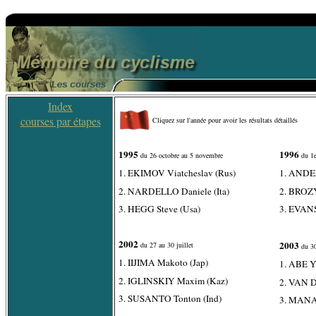
Index
courses par étapes
Cliquez sur l'année pour avoir les résultats détaillés
1995
1996
du 26 octobre au 5 novembre
du 1e
1. EKIMOV Viatcheslav (Rus)
1. ANDE
2. NARDELLO Daniele (Ita)
2. BROZ
3. HEGG Steve (Usa)
3. EVANS
2002
2003
du 27 au 30 juillet
du 30
1. IIJIMA Makoto (Jap)
1. ABE Y
2. IGLINSKIY Maxim (Kaz)
2. VAN D
3. SUSANTO Tonton (Ind)
3. MANA