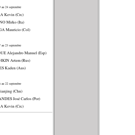
 au 24 septembre
A Kevin (Crc)
NO Mirko (Ita)
A Mauricio (Col)
 au 23 septembre
E Alejandro Manuel (Esp)
HKIN Artem (Rus)
ES Kaden (Aus)
 au 22 septembre
ianjing (Chn)
NDES José Carlos (Por)
A Kevin (Crc)