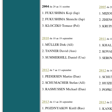
2004
2005
du 29 au 31 octobre
du 29
1. FUKUSHIMA Koji (Jap)
1. MIZO
2. FUKUSHIMA Shinichi (Jap)
2. ZHEN
3. KLOCZKO Tomasz (Pol)
3. KRUPA
2010
2011
du 10 au 19 septembre
du 10
1. MÜLLER Dirk (All)
1. KHAL
2. TANNER David (Aus)
2. KOVAL
3. SUMMERHILL Daniel (Usa)
3. SEROV
2012
2012
du 7 au 13 septembre
du 16
1. PEDERSEN Martin (Dan)
1. SCHU
2. SCHUMACHER Stefan (All)
2. HUIZE
3. RASMUSSEN Michael (Dan)
3. POPKO
2013
2013
du 13 au 20 septembre
du 23
1. POZDNYAKOV Kirill (Rus)
1. KANK