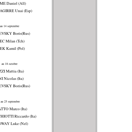
E Daniel (All)
AGIRRE Unai (Esp)
au 14 septembre
LEVSKY
Boris(Rus)
C Milan (Tch)
K Kamil (Pol)
 au 18 octobre
ZI Mattia (Ita)
 Nicolas (Ita)
LEVSKY
Boris(Rus)
au 25 septembre
TTO Marco (Ita)
HIOTTI Riccardo (Ita)
WAY Luke (Nzl)