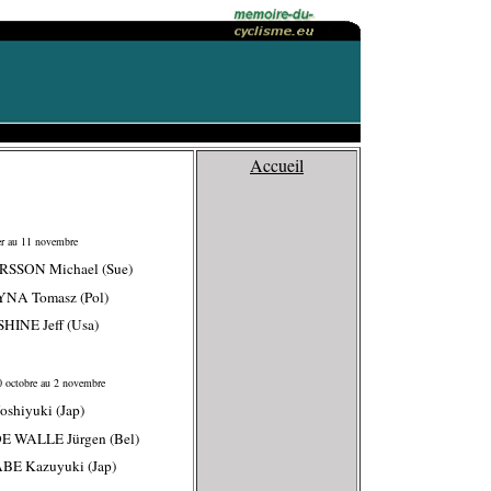
Accueil
r au 11 novembre
RSSON Michael (Sue)
YNA Tomasz (Pol)
HINE Jeff (Usa)
 octobre au 2 novembre
oshiyuki (Jap)
E WALLE Jürgen (Bel)
BE Kazuyuki (Jap)