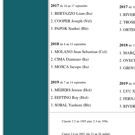
2017
du 10 au 17 septembre
2017
du 19
1. BERTAZZO Liam (Ita)
1. RIVER
2. COOPER Joseph (Nzl)
2. TROSI
3. PAPOK Siarhei (Blr)
3. ORTEG
2018
du 8 au 15 septembre
2018
du 17
1. MOLANO Juan Sebastian (Col)
1. MARQU
2. CIMA Damiano (Ita)
2. OVEC
3. MOSCA Jacopo (Ita)
3. GROV
2019
du 7 au 14 septembre
2019
du 16
1. MEIJERS Jeroen (Hol)
1. LYU X
2. EEFTING Roy (Hol)
2. FERNA
3. SOBAL Yauheni (Blr)
3. RIVER
Classée 2.5 en 1995 puis 2.4 en 1996.
Classé 2.6 en 2001 (du 23 au 26 juillet)