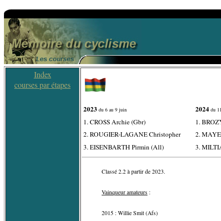
Index
courses par étapes
2023
2024
du 6 au 9 juin
du 11
1. CROSS Archie (Gbr)
1. BROZY
2. ROUGIER-LAGANE Christopher
2. MAYE
3. EISENBARTH Pirmin (All)
3. MILTI
Classé 2.2 à partir de 2023.
Vainqueur amateurs
:
2015 : Willie Smit (Afs)