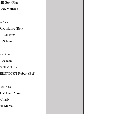
IE Guy (Fra)
ENS Mathias
au 5 juin
CK Isidore (Bel)
ERICH Bim
HEN Jean
r au 4 mai
HEN Jean
SCHMIT Jean
ERSTOCKT Robert (Bel)
4 au 17 mai
TZ Jean-Pierre
Charly
ER Marcel