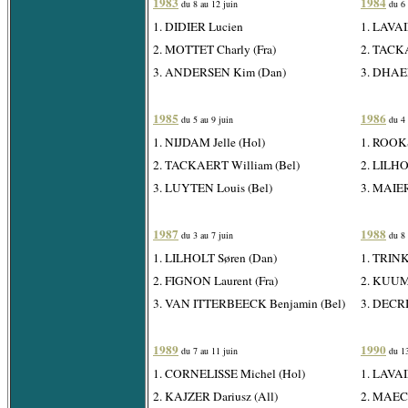
1983
1984
du 8 au 12 juin
du 6 
1. DIDIER Lucien
1. LAVAI
2. MOTTET Charly (Fra)
2. TACKA
3. ANDERSEN Kim (Dan)
3. DHAE
1985
1986
du 5 au 9 juin
du 4 
1. NIJDAM Jelle (Hol)
1. ROOKS
2. TACKAERT William (Bel)
2. LILHO
3. LUYTEN Louis (Bel)
3. MAIER
1987
1988
du 3 au 7 juin
du 8 
1. LILHOLT Søren (Dan)
1. TRINK
2. FIGNON Laurent (Fra)
2. KUUM 
3. VAN ITTERBEECK Benjamin (Bel)
3. DECRI
1989
1990
du 7 au 11 juin
du 13
1. CORNELISSE Michel (Hol)
1. LAVAI
2. KAJZER Dariusz (All)
2. MAECH