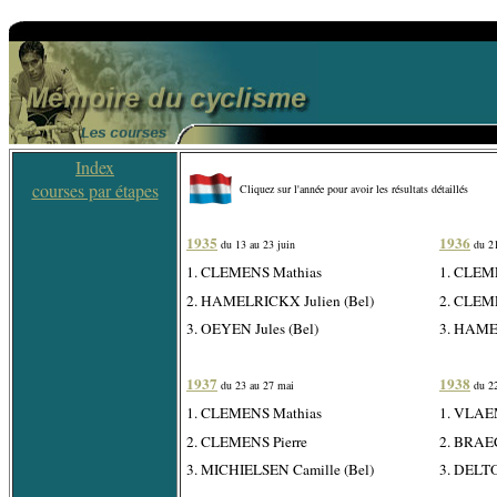
Index
courses par étapes
Cliquez sur l'année pour avoir les résultats détaillés
1935
1936
du 13 au 23 juin
du 21
1. CLEMENS Mathias
1. CLEM
2. HAMELRICKX Julien (Bel)
2. CLEME
3. OEYEN Jules (Bel)
3. HAMEL
1937
1938
du 23 au 27 mai
du 22
1. CLEMENS Mathias
1. VLAE
2. CLEMENS Pierre
2. BRAE
3. MICHIELSEN Camille (Bel)
3. DELTO