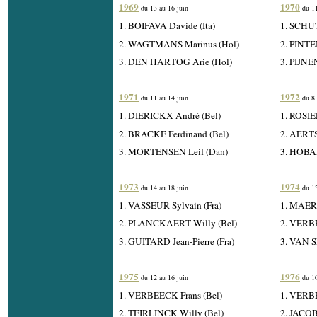
1969
1970
du 13 au 16 juin
du 11
1. BOIFAVA Davide (Ita)
1. SCHU
2. WAGTMANS Marinus (Hol)
2. PINTE
3. DEN HARTOG Arie (Hol)
3. PIJNE
1971
1972
du 11 au 14 juin
du 8 
1. DIERICKX André (Bel)
1. ROSIE
2. BRACKE Ferdinand (Bel)
2. AERTS
3. MORTENSEN Leif (Dan)
3. HOBAN
1973
1974
du 14 au 18 juin
du 13
1. VASSEUR Sylvain (Fra)
1. MAERT
2. PLANCKAERT Willy (Bel)
2. VERBE
3. GUITARD Jean-Pierre (Fra)
3. VAN 
1975
1976
du 12 au 16 juin
du 10
1. VERBEECK Frans (Bel)
1. VERBE
2. TEIRLINCK Willy (Bel)
2. JACOB