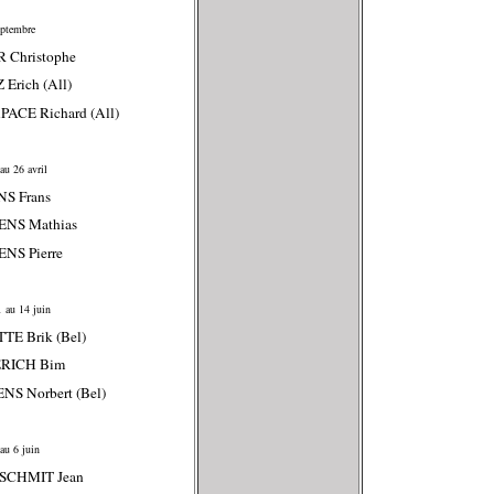
eptembre
R Christophe
 Erich (All)
ACE Richard (All)
au 26 avril
NS Frans
ENS Mathias
NS Pierre
 au 14 juin
TE Brik (Bel)
ERICH Bim
NS Norbert (Bel)
au 6 juin
SCHMIT Jean