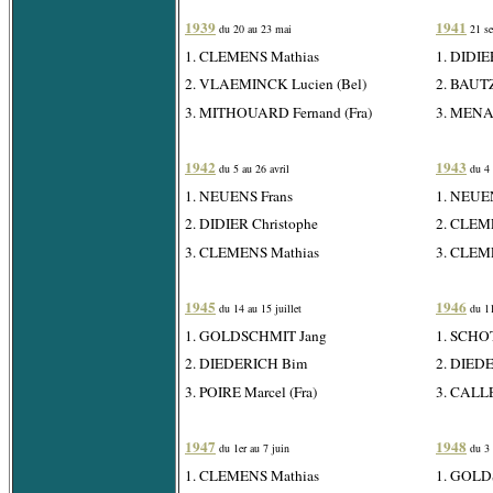
1939
1941
du 20 au 23 mai
21 s
1. CLEMENS Mathias
1. DIDIE
2. VLAEMINCK Lucien (Bel)
2. BAUTZ
3. MITHOUARD Fernand (Fra)
3. MENAP
1942
1943
du 5 au 26 avril
du 4 
1. NEUENS Frans
1. NEUE
2. DIDIER Christophe
2. CLEM
3. CLEMENS Mathias
3. CLEME
1945
1946
du 14 au 15 juillet
du 11
1. GOLDSCHMIT Jang
1. SCHOT
2. DIEDERICH Bim
2. DIED
3. POIRE Marcel (Fra)
3. CALLE
1947
1948
du 1er au 7 juin
du 3 
1. CLEMENS Mathias
1. GOLD