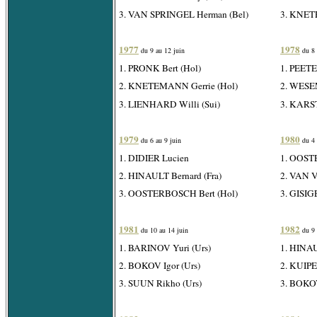
3. VAN SPRINGEL Herman (Bel)
3. KNET
1977
1978
du 9 au 12 juin
du 8 
1. PRONK Bert (Hol)
1. PEETE
2. KNETEMANN Gerrie (Hol)
2. WESEM
3. LIENHARD Willi (Sui)
3. KARS
1979
1980
du 6 au 9 juin
du 4 
1. DIDIER Lucien
1. OOST
2. HINAULT Bernard (Fra)
2. VAN V
3. OOSTERBOSCH Bert (Hol)
3. GISIG
1981
1982
du 10 au 14 juin
du 9 
1. BARINOV Yuri (Urs)
1. HINAU
2. BOKOV Igor (Urs)
2. KUIPE
3. SUUN Rikho (Urs)
3. BOKOV