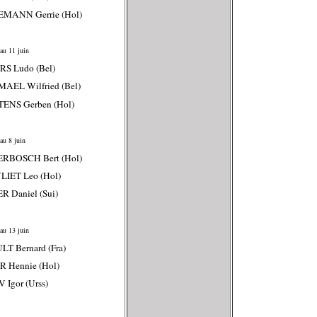
EMANN Gerrie (Hol)
au 11 juin
RS Ludo (Bel)
AEL Wilfried (Bel)
TENS Gerben (Hol)
au 8 juin
ERBOSCH Bert (Hol)
LIET Leo (Hol)
ER Daniel (Sui)
au 13 juin
LT Bernard (Fra)
R Hennie (Hol)
 Igor (Urss)