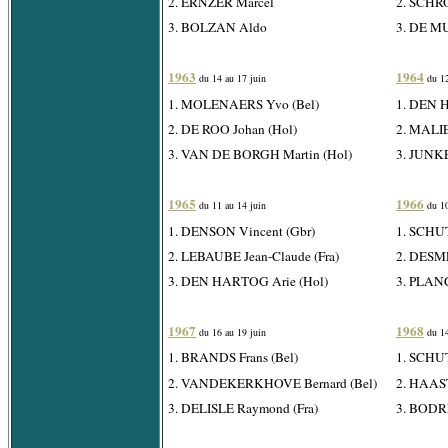
2. ERNZER Marcel
2. SCHR
3. BOLZAN Aldo
3. DE MU
1963
1964
du 14 au 17 juin
du 12
1. MOLENAERS Yvo (Bel)
1. DEN 
2. DE ROO Johan (Hol)
2. MALIE
3. VAN DE BORGH Martin (Hol)
3. JUNK
1965
1966
du 11 au 14 juin
du 10
1. DENSON Vincent (Gbr)
1. SCHU
2. LEBAUBE Jean-Claude (Fra)
2. DESME
3. DEN HARTOG Arie (Hol)
3. PLAN
1967
1968
du 16 au 19 juin
du 14
1. BRANDS Frans (Bel)
1. SCHU
2. VANDEKERKHOVE Bernard (Bel)
2. HAAST
3. DELISLE Raymond (Fra)
3. BODRE