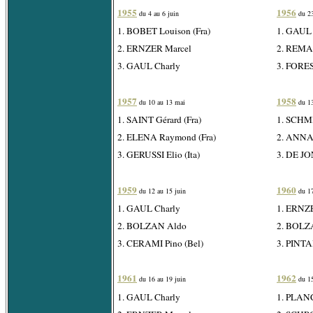
1955
1956
du 4 au 6 juin
du 23
1. BOBET Louison (Fra)
1. GAUL 
2. ERNZER Marcel
2. REMA
3. GAUL Charly
3. FORES
1957
1958
du 10 au 13 mai
du 13
1. SAINT Gérard (Fra)
1. SCHMI
2. ELENA Raymond (Fra)
2. ANNAE
3. GERUSSI Elio (Ita)
3. DE JO
1959
1960
du 12 au 15 juin
du 17
1. GAUL Charly
1. ERNZ
2. BOLZAN Aldo
2. BOLZ
3. CERAMI Pino (Bel)
3. PINTA
1961
1962
du 16 au 19 juin
du 15
1. GAUL Charly
1. PLAN