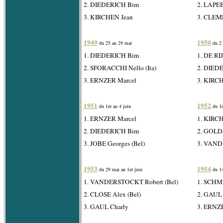
2. DIEDERICH Bim
2. LAPEB
3. KIRCHEN Jean
3. CLEM
1949
1950
du 25 au 29 mai
du 2 
1. DIEDERICH Bim
1. DE RIJ
2. SFORACCHI Nello (Ita)
2. DIED
3. ERNZER Marcel
3. KIRC
1951
1952
du 1er au 4 juin
du 1e
1. ERNZER Marcel
1. KIRC
2. DIEDERICH Bim
2. GOLD
3. JOBE Georges (Bel)
3. VAND
1953
1954
du 29 mai au 1er juin
du 1
1. VANDERSTOCKT Robert (Bel)
1. SCHMI
2. CLOSE Alex (Bel)
2. GAUL 
3. GAUL Charly
3. ERNZ