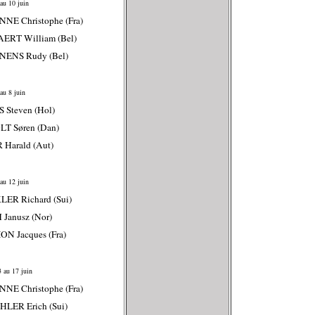
au 10 juin
NNE Christophe (Fra)
ERT William (Bel)
NENS Rudy (Bel)
au 8 juin
 Steven (Hol)
LT Søren (Dan)
 Harald (Aut)
au 12 juin
LER Richard (Sui)
Janusz (Nor)
ON Jacques (Fra)
 au 17 juin
NNE Christophe (Fra)
LER Erich (Sui)