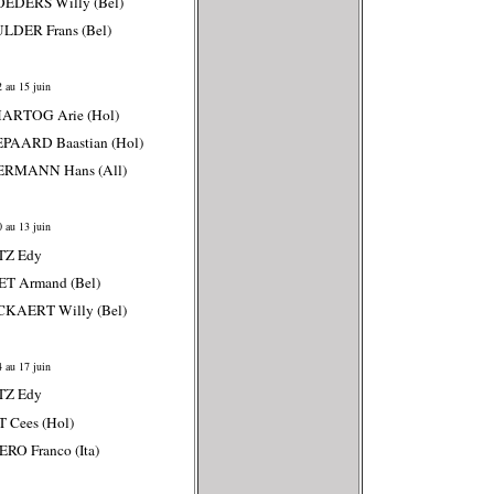
OEDERS Willy (Bel)
LDER Frans (Bel)
 au 15 juin
HARTOG Arie (Hol)
PAARD Baastian (Hol)
ERMANN Hans (All)
 au 13 juin
TZ Edy
T Armand (Bel)
CKAERT Willy (Bel)
 au 17 juin
TZ Edy
 Cees (Hol)
RO Franco (Ita)