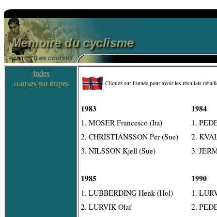
Index
courses par étapes
Cliquez sur l'année pour avoir les résultats détail
1983
1984
1. MOSER Francesco (Ita)
1. PED
2. CHRISTIANSSON Per (Sue)
2. KVA
3. NILSSON Kjell (Sue)
3. JER
1985
1990
1. LUBBERDING Henk (Hol)
1. LURV
2. LURVIK Olaf
2. PED