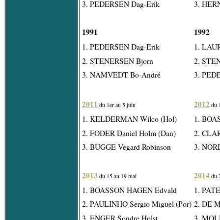
3. PEDERSEN Dag-Erik
3. HERN
1991
1992
1. PEDERSEN Dag-Erik
1. LAU
2. STENERSEN Bjorn
2. STE
3. NAMVEDT Bo-André
3. PED
2011
2012
du 1er au 5 juin
du 
1. KELDERMAN Wilco (Hol)
1. BOA
2. FODER Daniel Holm (Dan)
2. CLA
3. BUGGE Vegard Robinson
3. NORD
2013
2014
du 15 au 19 mai
du 
1. BOASSON HAGEN Edvald
1. PATE
2. PAULINHO Sergio Miguel (Por)
2. DE 
3. ENGER Sondre Holst
3. MOL