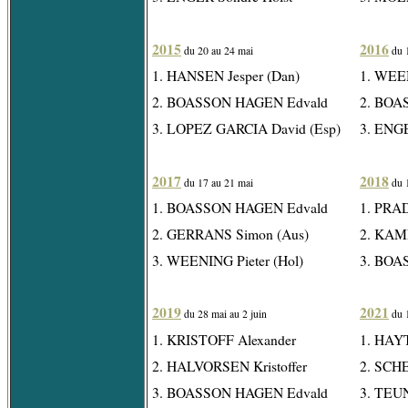
2015
2016
du 20 au 24 mai
du 
1. HANSEN Jesper (Dan)
1. WEEN
2. BOASSON HAGEN Edvald
2. BOA
3. LOPEZ GARCIA David (Esp)
3. ENGE
2017
2018
du 17 au 21 mai
du 
1. BOASSON HAGEN Edvald
1. PRAD
2. GERRANS Simon (Aus)
2. KAMP
3. WEENING Pieter (Hol)
3. BOA
2019
2021
du 28 mai au 2 juin
du 1
1. KRISTOFF Alexander
1. HAYT
2. HALVORSEN Kristoffer
2. SCHE
3. BOASSON HAGEN Edvald
3. TEU