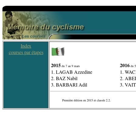
Index
courses par étapes
2015
2016
du 7 au 9 mars
du 5
1. LAGAB Azzedine
1. WAC
2. BAZ Nabil
2. ABE
3. BARBARI Adil
3. VAIT
Première édition en 2015 et classée 2.2.