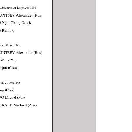
 décembre au 1er janvier 2005
UNTSEV Alexander (Rus)
 Ngai Ching Derek
 Kam Po
 au 30 décembre
UNTSEV Alexander (Rus)
 Wang Yip
ijun (Chn)
 au 21 décembre
ng (Chn)
RO Micael (Por)
GERALD Michael (Aus)