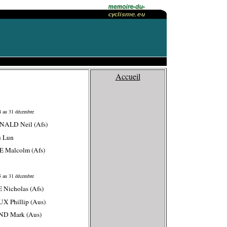
Accueil
 au 31 décembre
NALD Neil (Afs)
u Lun
 Malcolm (Afs)
 au 31 décembre
 Nicholas (Afs)
X Phillip (Aus)
ND Mark (Aus)