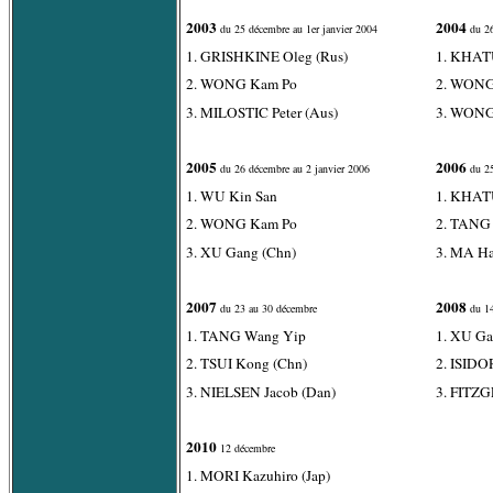
2003
2004
du 25 décembre au 1er janvier 2004
du 26
1. GRISHKINE Oleg (Rus)
1. KHAT
2. WONG Kam Po
2. WONG
3. MILOSTIC Peter (Aus)
3. WONG
2005
2006
du 26 décembre au 2 janvier 2006
du 25
1. WU Kin San
1. KHAT
2. WONG Kam Po
2. TANG
3. XU Gang (Chn)
3. MA Ha
2007
2008
du 23 au 30 décembre
du 14
1. TANG Wang Yip
1. XU Ga
2. TSUI Kong (Chn)
2. ISIDO
3. NIELSEN Jacob (Dan)
3. FITZ
2010
12 décembre
1. MORI Kazuhiro (Jap)