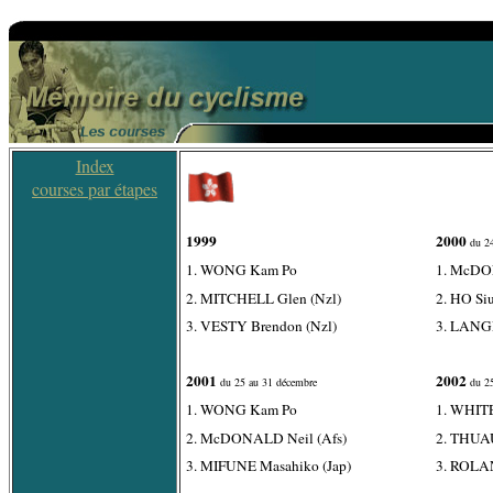
Index
courses par étapes
1999
2000
du 24
1. WONG Kam Po
1. McDO
2. MITCHELL Glen (Nzl)
2. HO Si
3. VESTY Brendon (Nzl)
3. LANGE
2001
2002
du 25 au 31 décembre
du 25
1. WONG Kam Po
1. WHITE
2. McDONALD Neil (Afs)
2. THUAU
3. MIFUNE Masahiko (Jap)
3. ROLA