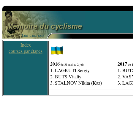
Index
courses par étapes
2016
2017
du 31 mai au 2 juin
du 1
1. LAGKUTI Sergiy
1. BUTS
2. BUTS Vitaliy
2. VAS
3. STALNOV Nikita (Kaz)
3. LAG