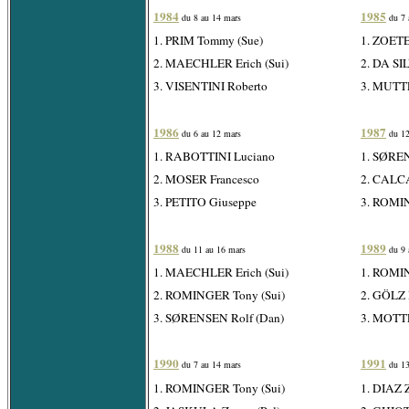
1984
1985
du 8 au 14 mars
du 7 
1. PRIM Tommy (Sue)
1. ZOET
2. MAECHLER Erich (Sui)
2. DA SIL
3. VISENTINI Roberto
3. MUTTE
1986
1987
du 6 au 12 mars
du 12
1. RABOTTINI Luciano
1. SØREN
2. MOSER Francesco
2. CALC
3. PETITO Giuseppe
3. ROMIN
1988
1989
du 11 au 16 mars
du 9 
1. MAECHLER Erich (Sui)
1. ROMIN
2. ROMINGER Tony (Sui)
2. GÖLZ R
3. SØRENSEN Rolf (Dan)
3. MOTTE
1990
1991
du 7 au 14 mars
du 13
1. ROMINGER Tony (Sui)
1. DIAZ 