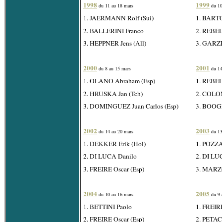
1998
1999
du 11 au 18 mars
du 10
1. JAERMANN Rolf (Sui)
1. BARTO
2. BALLERINI Franco
2. REBE
3. HEPPNER Jens (All)
3. GARZE
2000
2001
du 8 au 15 mars
du 14
1. OLANO Abraham (Esp)
1. REBE
2. HRUSKA Jan (Tch)
2. COLO
3. DOMINGUEZ Juan Carlos (Esp)
3. BOOGE
2002
2003
du 14 au 20 mars
du 13
1. DEKKER Erik (Hol)
1. POZZA
2. DI LUCA Danilo
2. DI LU
3. FREIRE Oscar (Esp)
3. MARZ
2004
2005
du 10 au 16 mars
du 9 
1. BETTINI Paolo
1. FREIRE
2. FREIRE Oscar (Esp)
2. PETAC