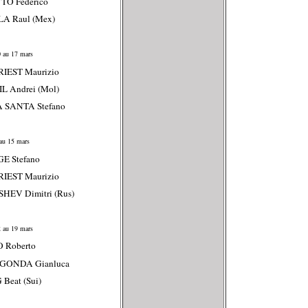
TO Federico
LA Raul (Mex)
 au 17 mars
IEST Maurizio
L Andrei (Mol)
A SANTA Stefano
au 15 mars
E Stefano
IEST Maurizio
HEV Dimitri (Rus)
 au 19 mars
O Roberto
EGONDA Gianluca
 Beat (Sui)