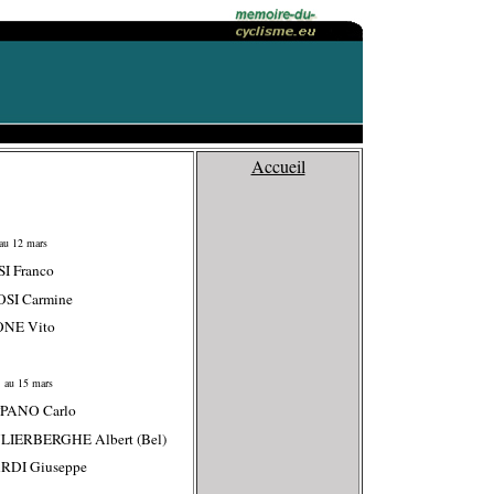
Accueil
au 12 mars
SI Franco
OSI Carmine
ONE Vito
 au 15 mars
PPANO Carlo
LIERBERGHE Albert (Bel)
RDI Giuseppe