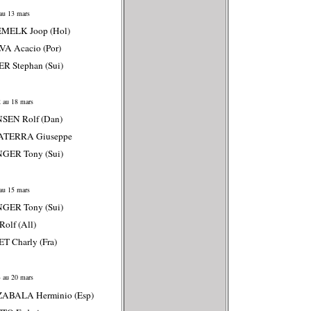
au 13 mars
EMELK Joop (Hol)
VA Acacio (Por)
R Stephan (Sui)
 au 18 mars
SEN Rolf (Dan)
ATERRA Giuseppe
GER Tony (Sui)
au 15 mars
GER Tony (Sui)
olf (All)
T Charly (Fra)
 au 20 mars
ZABALA Herminio (Esp)