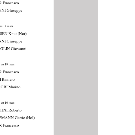
 Francesco
NNI Giuseppe
au 14 mars
SEN Knut (Nor)
NNI Giuseppe
AGLIN Giovanni
 au 19 mars
 Francesco
 Raniero
ORI Marino
 au 16 mars
TINI Roberto
EMANN Gerrie (Hol)
 Francesco