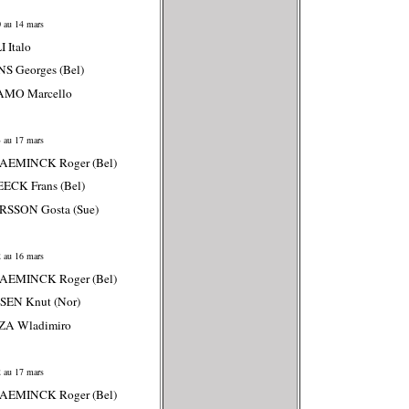
 au 14 mars
I Italo
NS Georges (Bel)
AMO Marcello
 au 17 mars
LAEMINCK Roger (Bel)
ECK Frans (Bel)
RSSON Gosta (Sue)
 au 16 mars
LAEMINCK Roger (Bel)
SEN Knut (Nor)
ZA Wladimiro
 au 17 mars
LAEMINCK Roger (Bel)