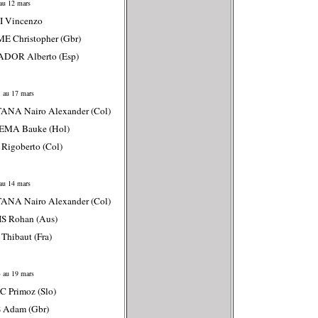
au 12 mars
I Vincenzo
E Christopher (Gbr)
DOR Alberto (Esp)
 au 17 mars
ANA Nairo Alexander (Col)
EMA Bauke (Hol)
Rigoberto (Col)
au 14 mars
ANA Nairo Alexander (Col)
S Rohan (Aus)
Thibaut (Fra)
 au 19 mars
C Primoz (Slo)
 Adam (Gbr)