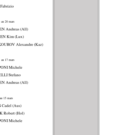
Fabrizio
 au 20 mars
N Andreas (All)
EN Kim (Lux)
KOUROV Alexandre (Kaz)
 au 17 mars
PONI Michele
LLI Stefano
N Andreas (All)
au 15 mars
 Cadel (Aus)
K Robert (Hol)
PONI Michele