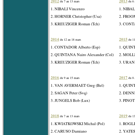
2012
2013
du 7 au 13 mars
du 6 
1. NIBALI Vincenzo
1. NIBAL
2. HORNER Christopher (Usa)
2. FROOM
3. KREUZIGER Roman (Tch)
3. CONTA
2014
2015
du 12 au 18 mars
du 11
1. CONTADOR Alberto (Esp)
1. QUINT
2. QUINTANA Nairo Alexander (Col)
2. MOLL
3. KREUZIGER Roman (Tch)
3. URAN 
2016
2017
du 9 au 15 mars
du 8 
1. VAN AVERMAET Greg (Bel)
1. QUINT
2. SAGAN Peter (Svq)
2. DENNI
3. JUNGELS Bob (Lux)
3. PINOT 
2018
2019
du 7 au 13 mars
du 13
1. KWIATKOWSKI Michal (Pol)
1. ROGLI
2. CARUSO Damiano
2. YATES