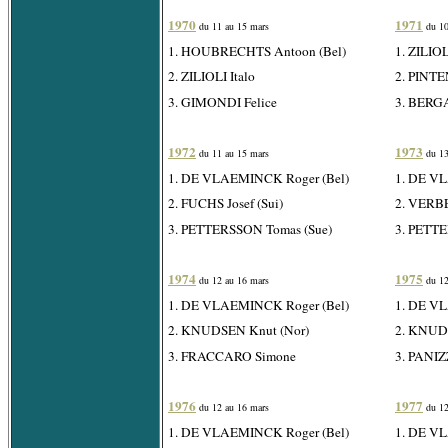
1970
1971
du 11 au 15 mars
du 10
1. HOUBRECHTS Antoon (Bel)
1. ZILIOL
2. ZILIOLI Italo
2. PINTE
3. GIMONDI Felice
3. BERG
1972
1973
du 11 au 15 mars
du 13
1. DE VLAEMINCK Roger (Bel)
1. DE V
2. FUCHS Josef (Sui)
2. VERBE
3. PETTERSSON Tomas (Sue)
3. PETTE
1974
1975
du 12 au 16 mars
du 12
1. DE VLAEMINCK Roger (Bel)
1. DE V
2. KNUDSEN Knut (Nor)
2. KNUD
3. FRACCARO Simone
3. PANIZ
1976
1977
du 12 au 16 mars
du 12
1. DE VLAEMINCK Roger (Bel)
1. DE V