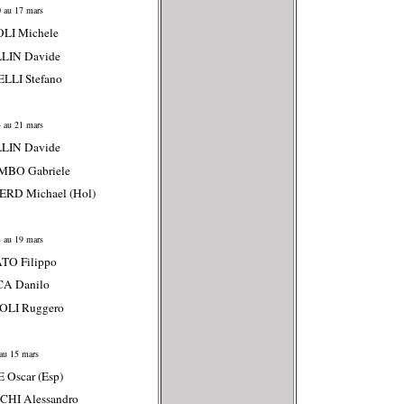
 au 17 mars
LI Michele
LLIN Davide
LLI Stefano
 au 21 mars
LLIN Davide
MBO Gabriele
RD Michael (Hol)
 au 19 mars
TO Filippo
CA Danilo
OLI Ruggero
au 15 mars
 Oscar (Esp)
CHI Alessandro