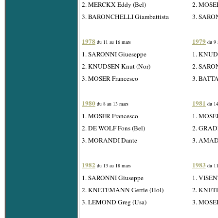
2. MERCKX Eddy (Bel)
2. MOSER
3. BARONCHELLI Giambattista
3. SARO
1978
1979
du 11 au 16 mars
du 9 
1. SARONNI Giueseppe
1. KNUD
2. KNUDSEN Knut (Nor)
2. SARO
3. MOSER Francesco
3. BATT
1980
1981
du 8 au 13 mars
du 14
1. MOSER Francesco
1. MOSER
2. DE WOLF Fons (Bel)
2. GRADI
3. MORANDI Dante
3. AMAD
1982
1983
du 13 au 18 mars
du 11
1. SARONNI Giuseppe
1. VISEN
2. KNETEMANN Gerrie (Hol)
2. KNET
3. LEMOND Greg (Usa)
3. MOSER