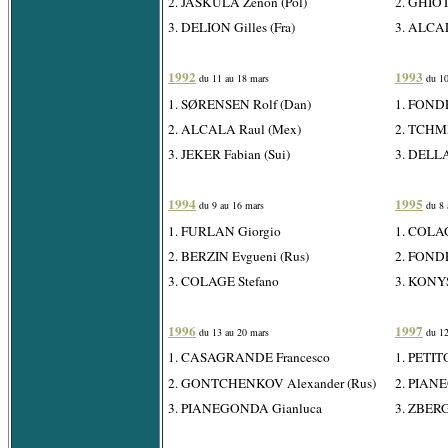
2. JASKULA Zenon (Pol)
2. GHIOT
3. DELION Gilles (Fra)
3. ALCA
1992
1993
du 11 au 18 mars
du 10
1. SØRENSEN Rolf (Dan)
1. FONDR
2. ALCALA Raul (Mex)
2. TCHMI
3. JEKER Fabian (Sui)
3. DELL
1994
1995
du 9 au 16 mars
du 8 
1. FURLAN Giorgio
1. COLAG
2. BERZIN Evgueni (Rus)
2. FONDR
3. COLAGE Stefano
3. KONYS
1996
1997
du 13 au 20 mars
du 12
1. CASAGRANDE Francesco
1. PETIT
2. GONTCHENKOV Alexander (Rus)
2. PIAN
3. PIANEGONDA Gianluca
3. ZBERG