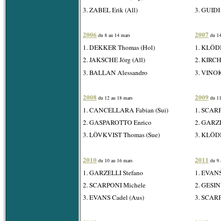
3. ZABEL Erik (All)
3. GUIDI 
2006
2007
du 8 au 14 mars
du 14
1. DEKKER Thomas (Hol)
1. KLÖDE
2. JAKSCHE Jörg (All)
2. KIRCH
3. BALLAN Alessandro
3. VINO
2008
2009
du 12 au 18 mars
du 11
1. CANCELLARA Fabian (Sui)
1. SCAR
2. GASPAROTTO Enrico
2. GARZE
3. LÖVKVIST Thomas (Sue)
3. KLÖDE
2010
2011
du 10 au 16 mars
du 9 
1. GARZELLI Stefano
1. EVANS
2. SCARPONI Michele
2. GESIN
3. EVANS Cadel (Aus)
3. SCAR