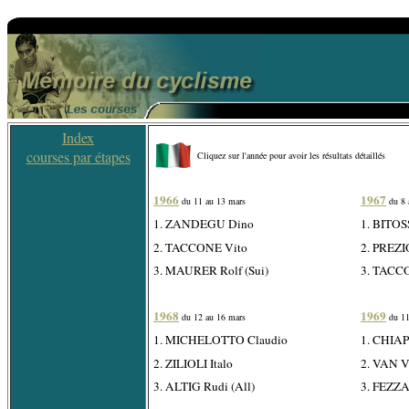
Index
courses par étapes
Cliquez sur l'année pour avoir les résultats détaillés
1966
1967
du 11 au 13 mars
du 8 
1. ZANDEGU Dino
1. BITOS
2. TACCONE Vito
2. PREZI
3. MAURER Rolf (Sui)
3. TACC
1968
1969
du 12 au 16 mars
du 11
1. MICHELOTTO Claudio
1. CHIA
2. ZILIOLI Italo
2. VAN V
3. ALTIG Rudi (All)
3. FEZZA