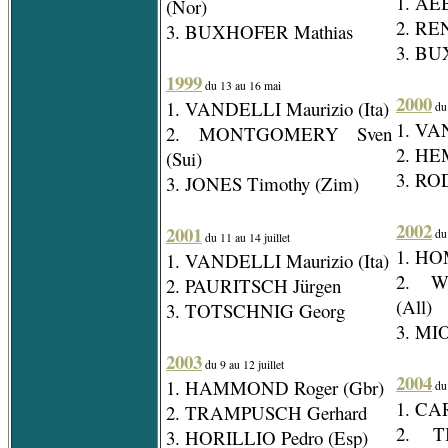
1. AE
(Nor)
2. RE
3. BUXHOFER Mathias
3. BU
1999
du 13 au 16 mai
2000
1. VANDELLI Maurizio (Ita)
du 
1. VAN
2. MONTGOMERY Sven
2. HE
(Sui)
3. RO
3. JONES Timothy (Zim)
2002
2001
du 
du 11 au 14 juillet
1. HO
1. VANDELLI Maurizio (Ita)
2. W
2. PAURITSCH Jürgen
(All)
3. TOTSCHNIG Georg
3. MIO
2003
du 9 au 12 juillet
2004
1. HAMMOND Roger (Gbr)
du 
1. CA
2. TRAMPUSCH Gerhard
2. T
3. HORILLIO Pedro (Esp)