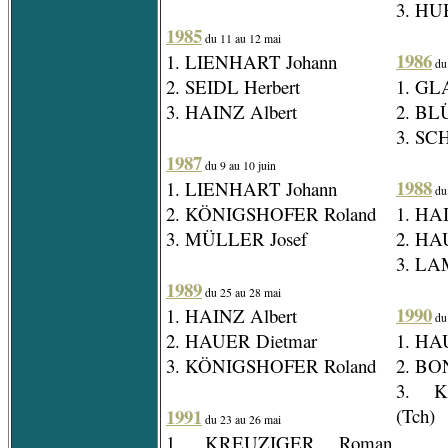
3. HU
1985
du 11 au 12 mai
1986
1. LIENHART Johann
du 
2. SEIDL Herbert
1. GL
3. HAINZ Albert
2. BL
3. SC
1987
du 9 au 10 juin
1988
1. LIENHART Johann
du 
2. KÖNIGSHOFER Roland
1. HA
3. MÜLLER Josef
2. HA
3. LA
1989
du 25 au 28 mai
1990
1. HAINZ Albert
du 
2. HAUER Dietmar
1. HA
3. KÖNIGSHOFER Roland
2. BO
3. K
1991
(Tch)
du 23 au 26 mai
1. KREUZIGER Roman