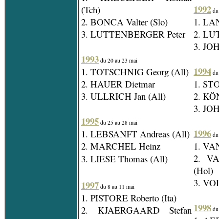
1992
(Tch)
du 
2. BONCA Valter (Slo)
1. LA
3. LUTTENBERGER Peter
2. LU
3. JO
1993
du 20 au 23 mai
1994
1. TOTSCHNIG Georg (All)
du 
2. HAUER Dietmar
1. ST
3. ULLRICH Jan (All)
2. KÖ
3. JO
1995
du 25 au 28 mai
1996
1. LEBSANFT Andreas (All)
du 
2. MARCHEL Heinz
1. VA
2. V
3. LIESE Thomas (All)
(Hol)
3. VOL
1997
du 8 au 11 mai
1. PISTORE Roberto (Ita)
1998
2. KJAERGAARD Stefan
du 