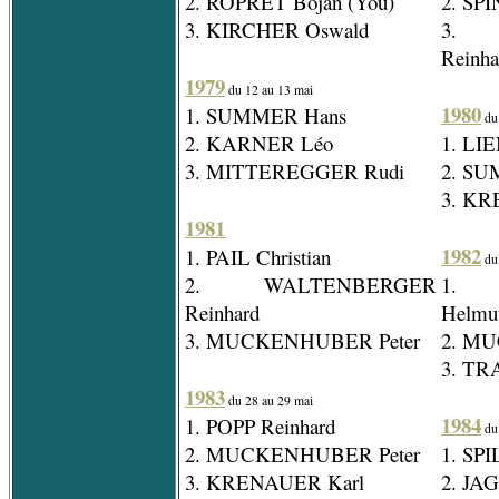
2. ROPRET Bojan (You)
2. SP
3. KIRCHER Oswald
3. 
Reinha
1979
du 12 au 13 mai
1980
1. SUMMER Hans
du 
2. KARNER Léo
1. LI
3. MITTEREGGER Rudi
2. SU
3. KR
1981
1982
1. PAIL Christian
du 
2. WALTENBERGER
1. 
Reinhard
Helmu
3. MUCKENHUBER Peter
2. M
3. TR
1983
du 28 au 29 mai
1984
1. POPP Reinhard
du
2. MUCKENHUBER Peter
1. SP
3. KRENAUER Karl
2. JA