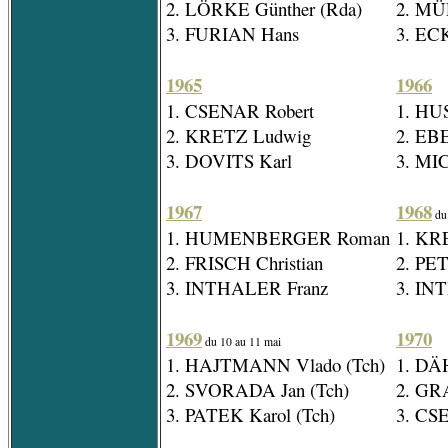
2. LÖRKE Günther (Rda)
2. MÜ
3. FURIAN Hans
3. EC
1965
1966
1. CSENAR Robert
1. HUS
2. KRETZ Ludwig
2. EB
3. DOVITS Karl
3. MIC
1967
1968
du 
1. HUMENBERGER Roman
1. KR
2. FRISCH Christian
2. PE
3. INTHALER Franz
3. IN
1969
1970
du 10 au 11 mai
1. HAJTMANN Vlado (Tch)
1. DÄ
2. SVORADA Jan (Tch)
2. GR
3. PATEK Karol (Tch)
3. CS