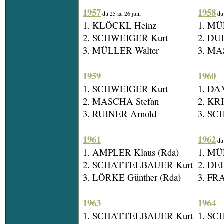
1957
1958
du 25 au 26 juin
du 
1. KLÖCKL Heinz
1. MÜ
2. SCHWEIGER Kurt
2. DU
3. MÜLLER Walter
3. MA
1959
1960
1. SCHWEIGER Kurt
1. DA
2. MASCHA Stefan
2. KR
3. RUINER Arnold
3. SC
1961
1962
du 
1. AMPLER Klaus (Rda)
1. MÜ
2. SCHATTELBAUER Kurt
2. DE
3. LÖRKE Günther (Rda)
3. FR
1963
1964
1. SCHATTELBAUER Kurt
1. SC