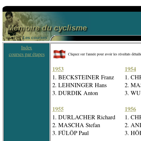
Index
courses par étapes
Cliquez sur l'année pour avoir les résultats détaill
1953
1954
1. BECKSTEINER Franz
1. CH
2. LEHNINGER Hans
2. MA
3. DURDIK Anton
3. WU
1955
1956
1. DURLACHER Richard
1. CH
2. MASCHA Stefan
2. AN
3. FÜLÖP Paul
3. HÖ