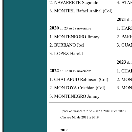
2. NAVARRETE Segundo
3. ATA
3. MONTIEL Rafael Anibal (Col)
2021
du 
2020
1. HAR
du 23 au 28 novembre
1. MONTENEGRO Jimmy
2. PAR
2. BURBANO Joel
3. GUA
3. LOPEZ Harold
2023
du 
2022
1. CHA
du 12 au 19 novembre
1. CHALAPUD Robinson (Col)
2. MON
2. MONTOYA Cristhian (Col)
3. MO
3. MONTENEGRO Jimmy
Epreuve classée 2.2 de 2007 à 2010 et en 2020.
Classée NE de 2012 à 2019 :
2019