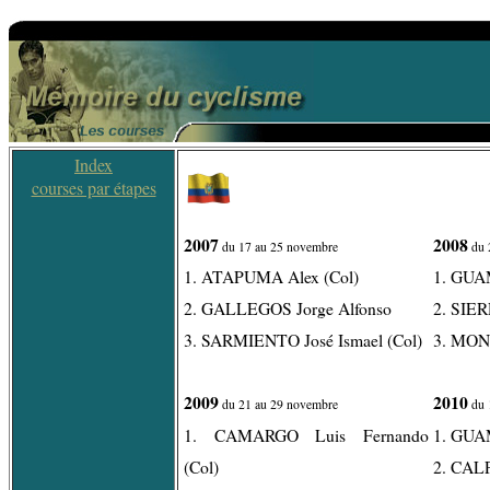
Index
courses par étapes
2007
2008
du 17 au 25 novembre
du 
1. ATAPUMA Alex (Col)
1. GUA
2. GALLEGOS Jorge Alfonso
2. SIER
3. SARMIENTO José Ismael (Col)
3. MON
2009
2010
du 21 au 29 novembre
du 
1. CAMARGO Luis Fernando
1. GUA
(Col)
2. CAL