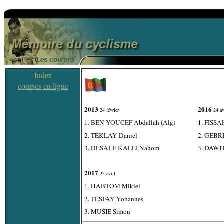
Index
courses en ligne
2013
2016
24 février
24 av
1. BEN YOUCEF Abdallah (Alg)
1. FISS
2. TEKLAY Daniel
2. GEBR
3. DESALE KALEI Nahom
3. DAWIT
2017
23 avril
1. HABTOM Mikiel
2. TESFAY Yohannes
3. MUSIE Simon