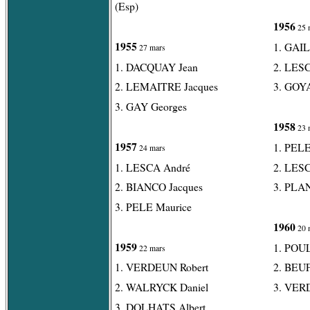
(Esp)
1956
25 
1955
1. GAI
27 mars
1. DACQUAY Jean
2. LES
2. LEMAITRE Jacques
3. GOYA
3. GAY Georges
1958
23 
1957
1. PELE
24 mars
1. LESCA André
2. LES
2. BIANCO Jacques
3. PLA
3. PELE Maurice
1960
20 
1959
1. POU
22 mars
1. VERDEUN Robert
2. BEUF
2. WALRYCK Daniel
3. VER
3. DOLHATS Albert