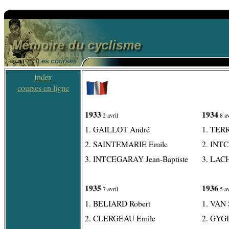
Index
courses en ligne
1933
1934
2 avril
8 av
1. GAILLOT André
1. TER
2. SAINTEMARIE Emile
2. INTC
3. INTCEGARAY Jean-Baptiste
3. LAC
1935
1936
7 avril
5 av
1. BELIARD Robert
1. VAN
2. CLERGEAU Emile
2. GYGI