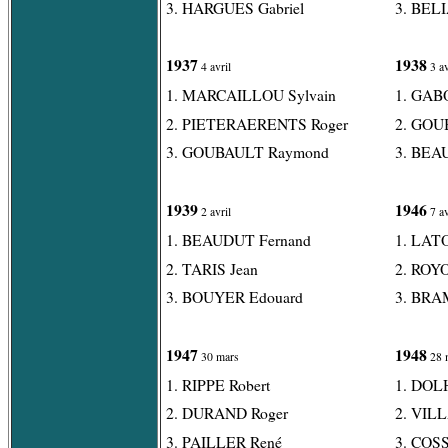
3. HARGUES Gabriel
3. BELI
1937
1938
4 avril
3 av
1. MARCAILLOU Sylvain
1. GAB
2. PIETERAERENTS Roger
2. GOU
3. GOUBAULT Raymond
3. BEA
1939
1946
2 avril
7 av
1. BEAUDUT Fernand
1. LAT
2. TARIS Jean
2. ROYO
3. BOUYER Edouard
3. BRA
1947
1948
30 mars
28 
1. RIPPE Robert
1. DOL
2. DURAND Roger
2. VILL
3. PAILLER René
3. COSS