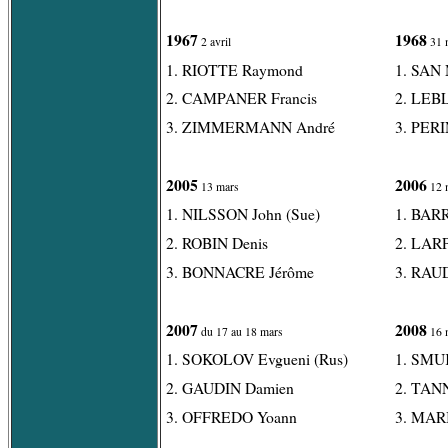
1967
1968
2 avril
31 
1. RIOTTE Raymond
1. SAN 
2. CAMPANER Francis
2. LEB
3. ZIMMERMANN André
3. PERI
2005
2006
13 mars
12 
1. NILSSON John (Sue)
1. BARR
2. ROBIN Denis
2. LARP
3. BONNACRE Jérôme
3. RAUD
2007
2008
du 17 au 18 mars
16 
1. SOKOLOV Evgueni (Rus)
1. SMUK
2. GAUDIN Damien
2. TANN
3. OFFREDO Yoann
3. MARI