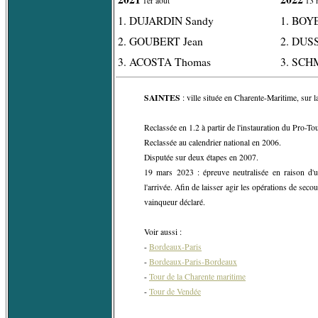
1er août
13 
1. DUJARDIN Sandy
1. BOY
2. GOUBERT Jean
2. DUS
3. ACOSTA Thomas
3. SCH
SAINTES
: ville située en Charente-Maritime, sur la
Reclassée en 1.2 à partir de l'instauration du Pro-To
Reclassée au calendrier national en 2006.
Disputée sur deux étapes en 2007.
19 mars 2023 : épreuve neutralisée en raison d
l'arrivée. Afin de laisser agir les opérations de secou
vainqueur déclaré.
Voir aussi :
-
Bordeaux-Paris
-
Bordeaux-Paris-Bordeaux
-
Tour de la Charente maritime
-
Tour de Vendée