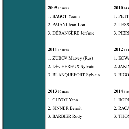
2009
2010
15 mars
14 
1. BAGOT Yoann
1. PETI
2. PAIANI Jean-Lou
2. LES
3. DÉRANGÈRE Jérémie
3. PIER
2011
2012
13 mars
11 
1. ZUBOV Matvey (Rus)
1. KOW
2. DÉCHEREUX Sylvain
2. JAKI
3. BLANQUEFORT Sylvain
3. RIG
2013
2014
10 mars
6 av
1. GUYOT Yann
1. BODI
2. SINNER Benoît
2. RAC
3. BARBIER Rudy
3. THO