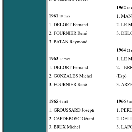
1962
18 
1961
1. MAN
19 mars
1. DELORT Fernand
2. LE 
2. FOURNIER René
3. DEL
3. BATAN Raymond
1964
22 
1963
1. LE 
17 mars
1. DELORT Fernand
2. ER
2. GONZALES Michel
(Esp)
3. FOURNIER René
3. ARZE
1965
1966
4 avril
3 av
1. GROUSSARD Joseph
1. PER
2. CAPDEBOSC Gérard
2. DEL
3. BRUX Michel
3. LAF