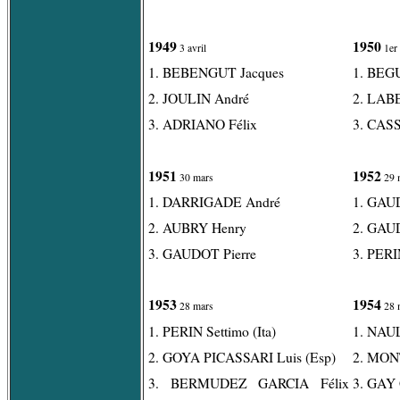
1949
1950
3 avril
1er 
1. BEBENGUT Jacques
1. BEG
2. JOULIN André
2. LAB
3. ADRIANO Félix
3. CASS
1951
1952
30 mars
29 
1. DARRIGADE André
1. GAUD
2. AUBRY Henry
2. GAUD
3. GAUDOT Pierre
3. PERIN
1953
1954
28 mars
28 
1. PERIN Settimo (Ita)
1. NAU
2. GOYA PICASSARI Luis (Esp)
2. MON
3. BERMUDEZ GARCIA Félix
3. GAY 