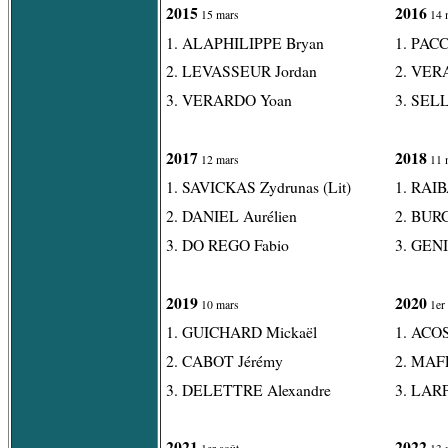
2015
2016
15 mars
14 
1. ALAPHILIPPE Bryan
1. PAC
2. LEVASSEUR Jordan
2. VER
3. VERARDO Yoan
3. SEL
2017
2018
12 mars
11 
1. SAVICKAS Zydrunas (Lit)
1. RAI
2. DANIEL Aurélien
2. BUR
3. DO REGO Fabio
3. GENI
2019
2020
10 mars
1er
1. GUICHARD Mickaël
1. ACO
2. CABOT Jérémy
2. MAF
3. DELETTRE Alexandre
3. LARP
2021
2022