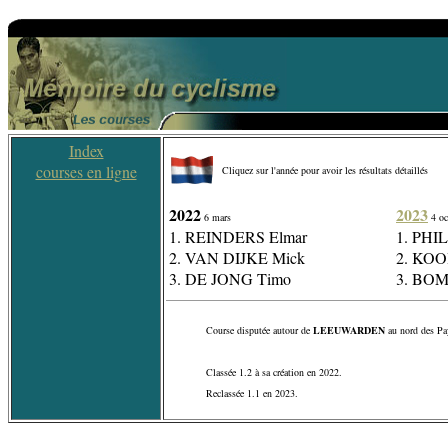
Index
courses en ligne
Cliquez sur l'année pour avoir les résultats détaillés
2022
2023
6 mars
4 oc
1. REINDERS Elmar
1. PHIL
2. VAN DIJKE Mick
2. KOO
3. DE JONG Timo
3. BOM
Course disputée autour de
LEEUWARDEN
au nord des Pa
Classée 1.2 à sa création en 2022.
Reclassée 1.1 en 2023.