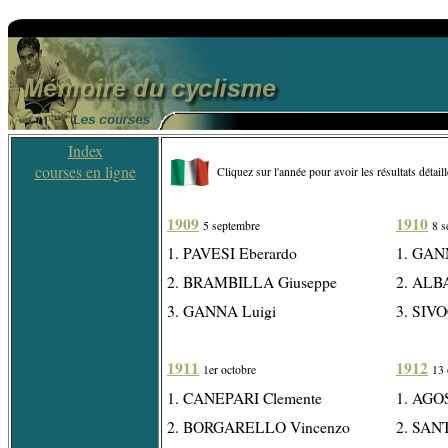
Index
courses en ligne
Cliquez sur l'année pour avoir les résultats détail
1909
1910
5 septembre
8 s
1. PAVESI Eberardo
1. GAN
2. BRAMBILLA Giuseppe
2. ALBA
3. GANNA Luigi
3. SIVO
1911
1912
1er octobre
13 
1. CANEPARI Clemente
1. AGO
2. BORGARELLO Vincenzo
2. SAN