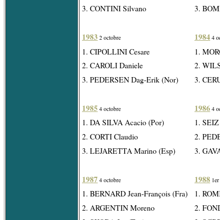
3. CONTINI Silvano
3. BOM
1983
1984
2 octobre
4 o
1. CIPOLLINI Cesare
1. MOR
2. CAROLI Daniele
2. WIL
3. PEDERSEN Dag-Erik (Nor)
3. CERU
1985
1986
4 octobre
4 o
1. DA SILVA Acacio (Por)
1. SEIZ
2. CORTI Claudio
2. PED
3. LEJARETTA Marino (Esp)
3. GAVA
1987
1988
4 octobre
1er
1. BERNARD Jean-François (Fra)
1. ROM
2. ARGENTIN Moreno
2. FON