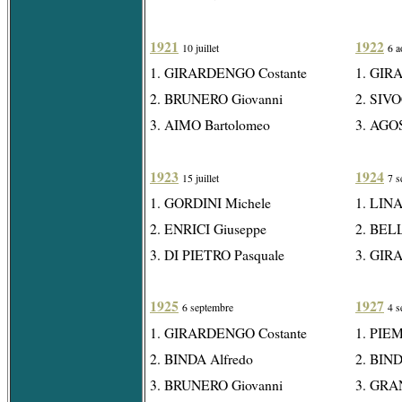
1921
1922
10 juillet
6 a
1. GIRARDENGO Costante
1. GIR
2. BRUNERO Giovanni
2. SIVO
3. AIMO Bartolomeo
3. AGO
1923
1924
15 juillet
7 s
1. GORDINI Michele
1. LINA
2. ENRICI Giuseppe
2. BEL
3. DI PIETRO Pasquale
3. GIR
1925
1927
6 septembre
4 s
1. GIRARDENGO Costante
1. PIE
2. BINDA Alfredo
2. BIND
3. BRUNERO Giovanni
3. GRAN