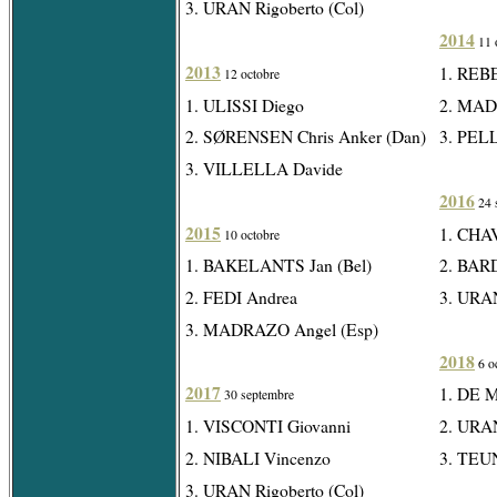
3. URAN Rigoberto (Col)
2014
11 
2013
1. REB
12 octobre
1. ULISSI Diego
2. MAD
2. SØRENSEN Chris Anker (Dan)
3. PEL
3. VILLELLA Davide
2016
24 
2015
1. CHAV
10 octobre
1. BAKELANTS Jan (Bel)
2. BAR
2. FEDI Andrea
3. URAN
3. MADRAZO Angel (Esp)
2018
6 o
2017
1. DE 
30 septembre
1. VISCONTI Giovanni
2. URAN
2. NIBALI Vincenzo
3. TEUN
3. URAN Rigoberto (Col)