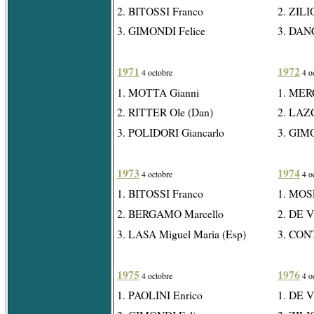
2. BITOSSI Franco
2. ZILIO
3. GIMONDI Felice
3. DAN
1971
1972
4 octobre
4 o
1. MOTTA Gianni
1. MER
2. RITTER Ole (Dan)
2. LAZ
3. POLIDORI Giancarlo
3. GIMO
1973
1974
4 octobre
4 o
1. BITOSSI Franco
1. MOS
2. BERGAMO Marcello
2. DE 
3. LASA Miguel Maria (Esp)
3. CONT
1975
1976
4 octobre
4 o
1. PAOLINI Enrico
1. DE 