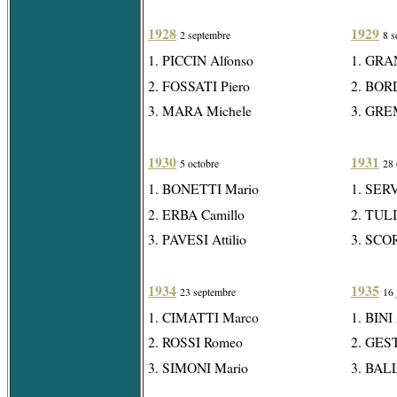
1928
1929
2 septembre
8 s
1. PICCIN Alfonso
1. GRAN
2. FOSSATI Piero
2. BOR
3. MARA Michele
3. GRE
1930
1931
5 octobre
28 
1. BONETTI Mario
1. SER
2. ERBA Camillo
2. TULI
3. PAVESI Attilio
3. SCO
1934
1935
23 septembre
16 
1. CIMATTI Marco
1. BINI
2. ROSSI Romeo
2. GES
3. SIMONI Mario
3. BAL