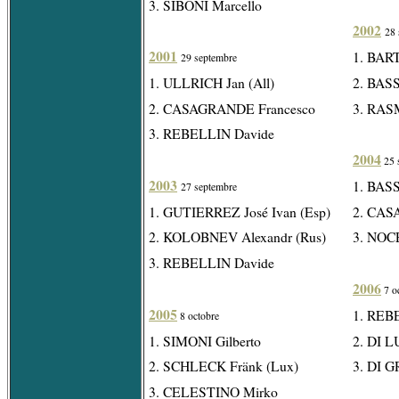
3. SIBONI Marcello
2002
28 
2001
1. BAR
29 septembre
1. ULLRICH Jan (All)
2. BAS
2. CASAGRANDE Francesco
3. RAS
3. REBELLIN Davide
2004
25 
2003
1. BAS
27 septembre
1. GUTIERREZ José Ivan (Esp)
2. CAS
2. KOLOBNEV Alexandr (Rus)
3. NOC
3. REBELLIN Davide
2006
7 o
2005
1. REB
8 octobre
1. SIMONI Gilberto
2. DI L
2. SCHLECK Fränk (Lux)
3. DI 
3. CELESTINO Mirko