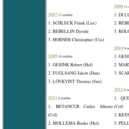
2008
11 
2007
1. DI L
13 octobre
1. SCHLECK Fränk (Lux)
2. REB
2. REBELLIN Davide
3. KOL
3. HORNER Christopher (Usa)
2010
9 o
2009
1. GESI
10 octobre
1. GESINK Robert (Hol)
2. MART
2. FUGLSANG Jakob (Dan)
3. SCA
3. LÖVKVIST Thomas (Sue)
2012
6 o
2011
1. QUI
8 octobre
1. BETANCUR Carlos Alberto
(Col)
(Col)
2. KESS
2. MOLLEMA Bauke (Hol)
3. PEL