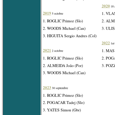
2020
18 
2019
1. VLAS
5 octobre
1. ROGLIC Primoz (Slo)
2. ALME
2. WOODS Michael (Can)
3. ULIS
3. HIGUITA Sergio Andres (Col)
2022
1er
2021
1. MAS 
2 octobre
1. ROGLIC Primoz (Slo)
2. POGA
2. ALMEIDA João (Por)
3. POZ
3. WOODS Michael (Can)
2023
30 septembre
1. ROGLIC Primoz (Slo)
2. POGACAR Tadej (Slo)
3. YATES Simon (Gbr)