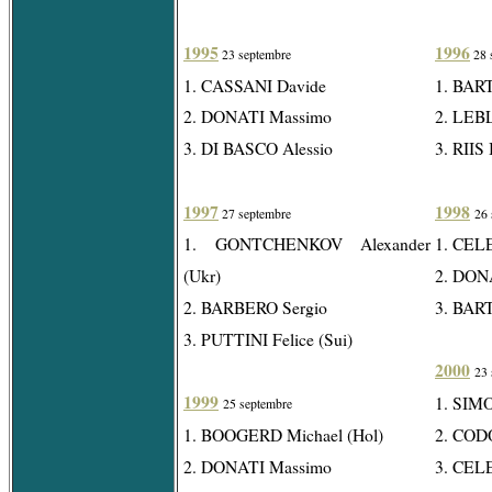
1995
1996
23 septembre
28 
1. CASSANI Davide
1. BAR
2. DONATI Massimo
2. LEB
3. DI BASCO Alessio
3. RIIS 
1997
1998
27 septembre
26 
1. GONTCHENKOV Alexander
1. CEL
(Ukr)
2. DON
2. BARBERO Sergio
3. BAR
3. PUTTINI Felice (Sui)
2000
23 
1999
1. SIMO
25 septembre
1. BOOGERD Michael (Hol)
2. COD
2. DONATI Massimo
3. CEL