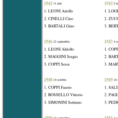
1942
1943
31 mai
2 m
1. LEONI Adolfo
1. LOG
2. CINELLI Cino
2. ZUC
3. BARTALI Gino
3. BER
1946
1947
22 septembre
4 o
1. LEONI Aldolfo
1. COPP
2. MAGGINI Sergio
2. BAR
3. COPPI Serse
3. MART
1948
1949
10 octobre
18 
1. COPPI Fausto
1. SALI
2. ROSSELLO Vittorio
2. PAGL
3. SIMONINI Settimio
3. PEDR
1950
1951
10 septembre
4 o