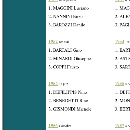
1. MAGGINI Luciano
1. MAG
2. NANNINI Enzo
2. ALBA
3. BAROZZI Danilo
3. PAGL
1952
1953
1er mai
1er
1. BARTALI Gino
1. BAR
2. MINARDI Giuseppe
2. ASTR
3. COPPI Fausto
3. SART
1954
1955
27 juin
4 o
1. DEFILIPPIS Nino
1. DEFI
2. BENEDETTI Rino
2. MON
3. GISMONDI Michele
3. BER
1956
1957
4 octobre
4 o