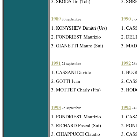
3. SKODA Jiri (Tch)
3. SØR
1989
1990
30 septembre
7 o
1. KONYSHEV Dimitri (Urs)
1. CAS
2. FONDRIEST Maurizio
2. DELI
3. GIANETTI Mauro (Sui)
3. MAD
1991
1992
21 septembre
26 
1. CASSANI Davide
1. BUG
2. GOTTI Ivan
2. CAS
3. MOTTET Charly (Fra)
3. HOD
1993
1994
25 septembre
24 
1. FONDRIEST Maurizio
1. CAS
2. RICHARD Pascal (Sui)
2. FON
3. CHIAPPUCCI Claudio
3. CAS