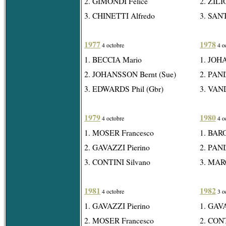
2. GIMONDI Felice
2. ZILIO
3. CHINETTI Alfredo
3. SAN
1977
1978
4 octobre
4 o
1. BECCIA Mario
1. JOH
2. JOHANSSON Bernt (Sue)
2. PAN
3. EDWARDS Phil (Gbr)
3. VAND
1979
1980
4 octobre
4 o
1. MOSER Francesco
1. BAR
2. GAVAZZI Pierino
2. PAN
3. CONTINI Silvano
3. MAR
1981
1982
4 octobre
3 o
1. GAVAZZI Pierino
1. GAVA
2. MOSER Francesco
2. CONT