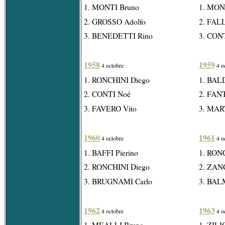
1. MONTI Bruno
1. MON
2. GROSSO Adolfo
2. FAL
3. BENEDETTI Rino
3. CON
1958
1959
4 octobre
4 o
1. RONCHINI Diego
1. BALD
2. CONTI Noé
2. FANT
3. FAVERO Vito
3. MAR
1960
1961
4 octobre
4 o
1. BAFFI Pierino
1. RON
2. RONCHINI Diego
2. ZAN
3. BRUGNAMI Carlo
3. BAL
1962
1963
4 octobre
4 o
1. MEALLI Bruno
1. ZILIO