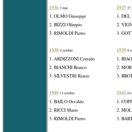
1936
1937
3 mai
27 
1. OLMO Giuseppe
1. DEL
2. BIZZI Olimpio
2. VIG
3. RIMOLDI Pietro
3. GOTT
1938
1939
4 octobre
8 o
1. ARDIZZONI Corrado
1. BIAG
2. BIANCHI Bianco
2. MOR
3. SILVESTRI Renzo
3. BRO
1940
1941
13 octobre
10 
1. BAILO Osvaldo
1. COPP
2. RICCI Mario
2. MOL
3. RIMOLDI Pietro
3. BAR