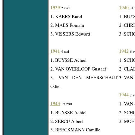
1939
1940
2 avril
31 
1. KAERS Karel
1. BUYS
2. MAES Romain
2. CHR
3. VISSERS Edward
3. SCH
1941
1942
4 mai
6 a
1. BUYSSE Achiel
1. SCH
2. VAN OVERLOOP Gustaaf
2. CLA
3. VAN DEN MEERSCHAUT
3. VAN
Odiel
1944
2 a
1943
1. VAN
19 avril
1. BUYSSE Achiel
2. SCH
2. SERCU Albert
3. MOE
3. BEECKMANN Camille