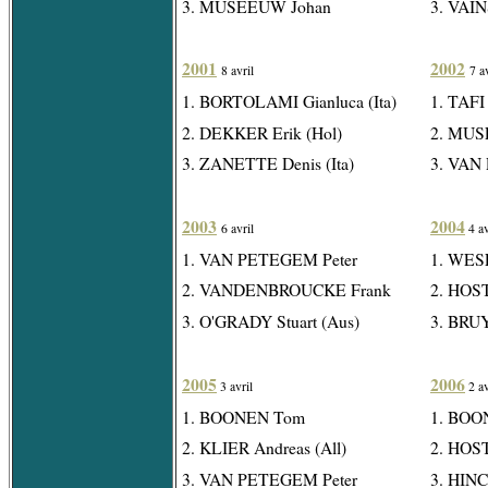
3. MUSEEUW Johan
3. VAIN
2001
2002
8 avril
7 a
1. BORTOLAMI Gianluca (Ita)
1. TAFI 
2. DEKKER Erik (Hol)
2. MUS
3. ZANETTE Denis (Ita)
3. VAN
2003
2004
6 avril
4 av
1. VAN PETEGEM Peter
1. WESE
2. VANDENBROUCKE Frank
2. HOST
3. O'GRADY Stuart (Aus)
3. BRU
2005
2006
3 avril
2 av
1. BOONEN Tom
1. BOO
2. KLIER Andreas (All)
2. HOST
3. VAN PETEGEM Peter
3. HINC