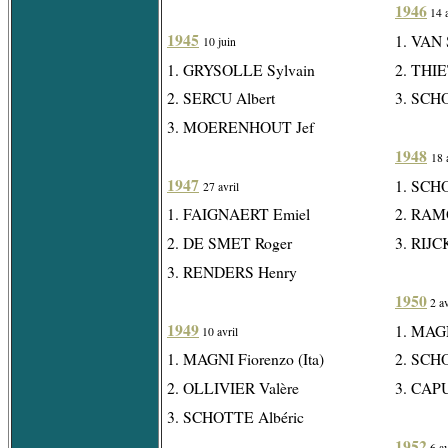
1946
14 a
1945
1. VAN
10 juin
1. GRYSOLLE Sylvain
2. THIE
2. SERCU Albert
3. SCH
3. MOERENHOUT Jef
1948
18 
1947
1. SCH
27 avril
1. FAIGNAERT Emiel
2. RAM
2. DE SMET Roger
3. RIJ
3. RENDERS Henry
1950
2 av
1949
1. MAGN
10 avril
1. MAGNI Fiorenzo (Ita)
2. SCH
2. OLLIVIER Valère
3. CAPU
3. SCHOTTE Albéric
1952
6 av