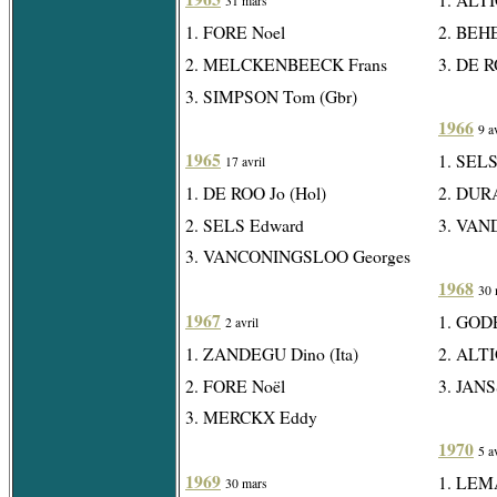
31 mars
1. FORE Noel
2. BEH
2. MELCKENBEECK Frans
3. DE R
3. SIMPSON Tom (Gbr)
1966
9 a
1965
1. SEL
17 avril
1. DE ROO Jo (Hol)
2. DURA
2. SELS Edward
3. VAN
3. VANCONINGSLOO Georges
1968
30 
1967
1. GOD
2 avril
1. ZANDEGU Dino (Ita)
2. ALTI
2. FORE Noël
3. JANS
3. MERCKX Eddy
1970
5 a
1969
1. LEM
30 mars