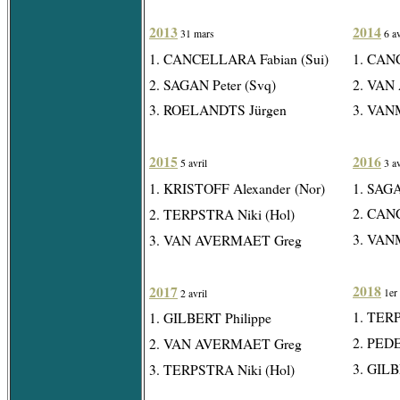
2013
2014
31 mars
6 av
1. CANCELLARA Fabian (Sui)
1. CAN
2. SAGAN Peter (Svq)
2. VAN
3. ROELANDTS Jürgen
3. VAN
2015
2016
5 avril
3 av
1. KRISTOFF
Alexander (Nor)
1. SAGA
2. CAN
2. TERPSTRA Niki (Hol)
3. VAN
3. VAN AVERMAET Greg
2018
2017
1er 
2 avril
1. TERP
1. GILBERT Philippe
2. PED
2. VAN AVERMAET Greg
3. GILB
3. TERPSTRA Niki (Hol)