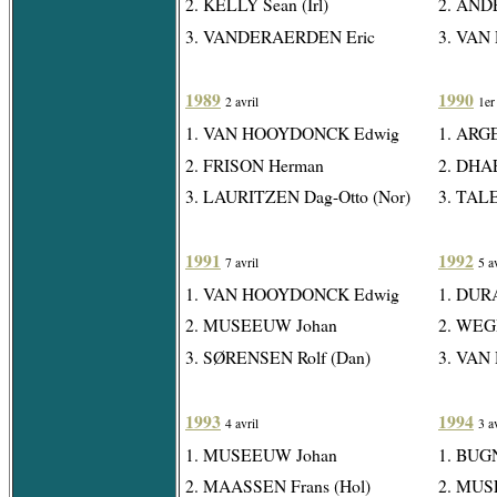
2. KELLY Sean (Irl)
2. AND
3. VANDERAERDEN Eric
3. VAN 
1989
1990
2 avril
1er
1. VAN HOOYDONCK Edwig
1. ARGE
2. FRISON Herman
2. DHA
3. LAURITZEN Dag-Otto (Nor)
3. TALE
1991
1992
7 avril
5 a
1. VAN HOOYDONCK Edwig
1. DURA
2. MUSEEUW Johan
2. WEG
3. SØRENSEN Rolf (Dan)
3. VAN
1993
1994
4 avril
3 a
1. MUSEEUW Johan
1. BUGN
2. MAASSEN Frans (Hol)
2. MUS