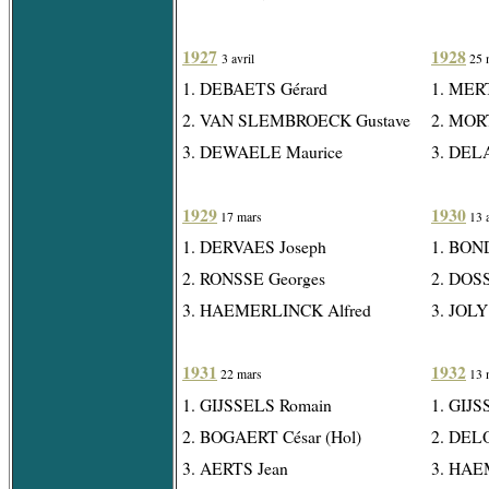
1927
1928
3 avril
25 
1. DEBAETS Gérard
1. MER
2. VAN SLEMBROECK Gustave
2. MOR
3. DEWAELE Maurice
3. DEL
1929
1930
17 mars
13 a
1. DERVAES Joseph
1. BON
2. RONSSE Georges
2. DOS
3. HAEMERLINCK Alfred
3. JOLY
1931
1932
22 mars
13 
1. GIJSSELS Romain
1. GIJ
2. BOGAERT César (Hol)
2. DEL
3. AERTS Jean
3. HAE