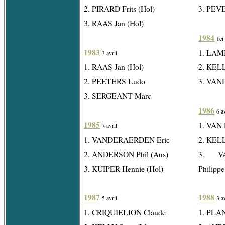
2. PIRARD Frits (Hol)
3. PEV
3. RAAS Jan (Hol)
1984
1er
1983
1. LAM
3 avril
1. RAAS Jan (Hol)
2. KELL
2. PEETERS Ludo
3. VAN
3. SERGEANT Marc
1986
6 a
1985
1. VAN 
7 avril
1. VANDERAERDEN Eric
2. KELL
2. ANDERSON Phil (Aus)
3. V
3. KUIPER Hennie (Hol)
Philippe
1987
1988
5 avril
3 a
1. CRIQUIELION Claude
1. PLA