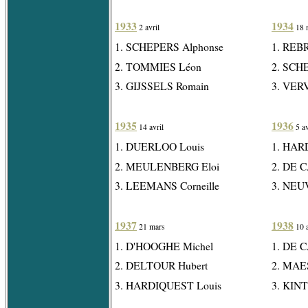
1933
1934
2 avril
18 
1. SCHEPERS Alphonse
1. REB
2. TOMMIES Léon
2. SCH
3. GIJSSELS Romain
3. VER
1935
1936
14 avril
5 av
1. DUERLOO Louis
1. HAR
2. MEULENBERG Eloi
2. DE 
3. LEEMANS Corneille
3. NEU
1937
1938
21 mars
10 a
1. D'HOOGHE Michel
1. DE 
2. DELTOUR Hubert
2. MAES
3. HARDIQUEST Louis
3. KINT