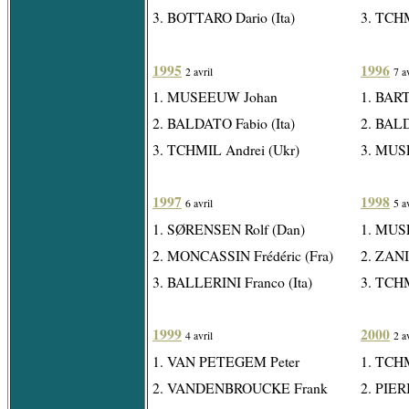
3. BOTTARO Dario (Ita)
3. TCHM
1995
1996
2 avril
7 a
1. MUSEEUW Johan
1. BART
2. BALDATO Fabio (Ita)
2. BALD
3. TCHMIL Andrei (Ukr)
3. MUS
1997
1998
6 avril
5 a
1. SØRENSEN Rolf (Dan)
1. MUS
2. MONCASSIN Frédéric (Fra)
2. ZANIN
3. BALLERINI Franco (Ita)
3. TCHM
1999
2000
4 avril
2 a
1. VAN PETEGEM Peter
1. TCH
2. VANDENBROUCKE Frank
2. PIERI