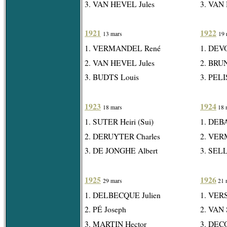
3. VAN HEVEL Jules
3. VAN
1921
1922
13 mars
19 
1. VERMANDEL René
1. DEV
2. VAN HEVEL Jules
2. BRUN
3. BUDTS Louis
3. PELI
1923
1924
18 mars
18 
1. SUTER Heiri (Sui)
1. DEB
2. DERUYTER Charles
2. VER
3. DE JONGHE Albert
3. SELL
1925
1926
29 mars
21 
1. DELBECQUE Julien
1. VER
2. PÉ Joseph
2. VAN
3. MARTIN Hector
3. DEC