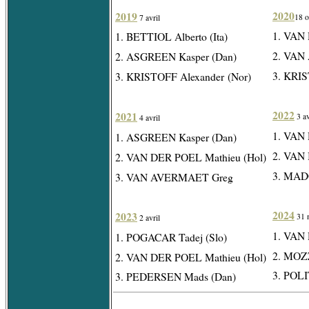
2020
2019
18 o
7 avril
1. VAN 
1. BETTIOL Alberto (Ita)
2. VAN
2. ASGREEN Kasper (Dan)
3. KRIS
3. KRISTOFF
Alexander (Nor)
2022
2021
3 av
4 avril
1. VAN 
1. ASGREEN Kasper (Dan)
2. VAN
2. VAN DER POEL Mathieu (Hol)
3. MADO
3. VAN AVERMAET Greg
2024
2023
31 
2 avril
1. VAN 
1. POGACAR Tadej (Slo)
2. MOZZ
2. VAN DER POEL Mathieu (Hol)
3. POLI
3. PEDERSEN Mads (Dan)