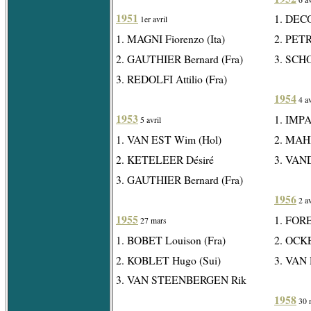
1951
1. DEC
1er avril
1. MAGNI Fiorenzo (Ita)
2. PETR
2. GAUTHIER Bernard (Fra)
3. SCH
3. REDOLFI Attilio (Fra)
1954
4 av
1953
1. IMP
5 avril
1. VAN EST Wim (Hol)
2. MAHE
2. KETELEER Désiré
3. VAN
3. GAUTHIER Bernard (Fra)
1956
2 av
1955
1. FORE
27 mars
1. BOBET Louison (Fra)
2. OCKE
2. KOBLET Hugo (Sui)
3. VAN
3. VAN STEENBERGEN Rik
1958
30 