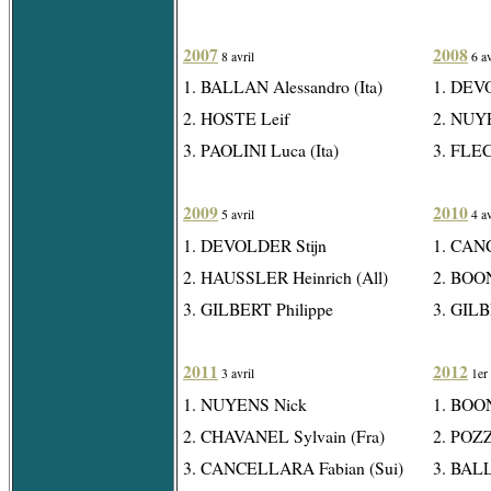
2007
2008
8 avril
6 av
1. BALLAN Alessandro (Ita)
1. DEV
2. HOSTE Leif
2. NUY
3. PAOLINI Luca (Ita)
3. FLEC
2009
2010
5 avril
4 av
1. DEVOLDER Stijn
1. CAN
2. HAUSSLER Heinrich (All)
2. BOO
3. GILBERT Philippe
3. GILB
2011
2012
3 avril
1er 
1. NUYENS Nick
1. BOO
2. CHAVANEL Sylvain (Fra)
2. POZZ
3. CANCELLARA Fabian (Sui)
3. BALL