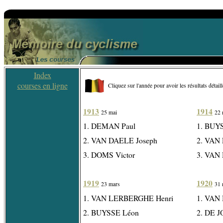
Index
courses en ligne
Cliquez sur l'année pour avoir les résultats détail
1913
1914
25 mai
22 
1. DEMAN Paul
1. BUY
2. VAN DAELE Joseph
2. VAN
3. DOMS Victor
3. VAN
1919
1920
23 mars
31 
1. VAN LERBERGHE Henri
1. VAN
2. BUYSSE Léon
2. DE 