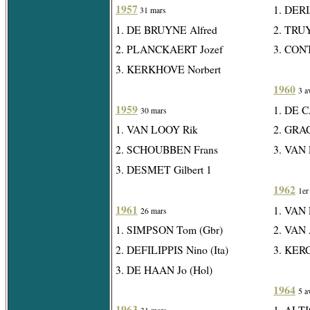
1957
1. DER
31 mars
1. DE BRUYNE Alfred
2. TRUY
2. PLANCKAERT Jozef
3. CONT
3. KERKHOVE Norbert
1960
3 a
1959
1. DE 
30 mars
1. VAN LOOY Rik
2. GRAC
2. SCHOUBBEN Frans
3. VAN
3. DESMET Gilbert 1
1962
1er
1961
1. VAN
26 mars
1. SIMPSON Tom (Gbr)
2. VAN
2. DEFILIPPIS Nino (Ita)
3. KER
3. DE HAAN Jo (Hol)
1964
5 a
1963
1. ALTI