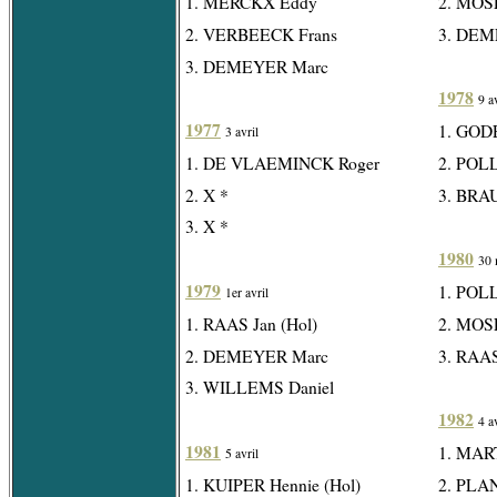
1. MERCKX Eddy
2. MOSE
2. VERBEECK Frans
3. DEM
3. DEMEYER Marc
1978
9 a
1977
1. GOD
3 avril
1. DE VLAEMINCK Roger
2. POL
2. X *
3. BRAU
3. X *
1980
30 
1979
1. POL
1er avril
1. RAAS Jan (Hol)
2. MOSE
2. DEMEYER Marc
3. RAAS
3. WILLEMS Daniel
1982
4 a
1981
1. MAR
5 avril
1. KUIPER Hennie (Hol)
2. PLA