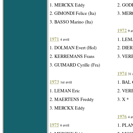
1. MERCKX Eddy
2. GOD
2. GIMONDI Felice (Ita)
3. MER
3. BASSO Marino (Ita)
1972
9 a
1971
1. LEM
4 avril
1. DOLMAN Evert (Hol)
2. DIE
2. KERREMANS Frans
3. VER
3. GUIMARD Cyrille (Fra)
1974
31 
1973
1. BAL 
1er avril
1. LEMAN Eric
2. VER
2. MAERTENS Freddy
3. X *
3. MERCKX Eddy
1976
4 a
1975
1. PLA
6 avril