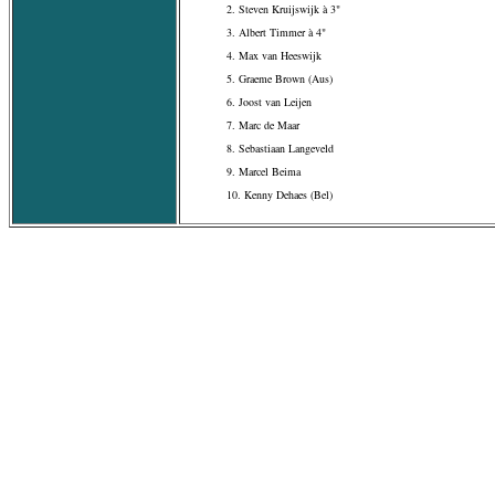
2. Steven Kruijswijk à 3"
3. Albert Timmer à 4"
4. Max van Heeswijk
5. Graeme Brown (Aus)
6. Joost van Leijen
7. Marc de Maar
8. Sebastiaan Langeveld
9. Marcel Beima
10. Kenny Dehaes (Bel)