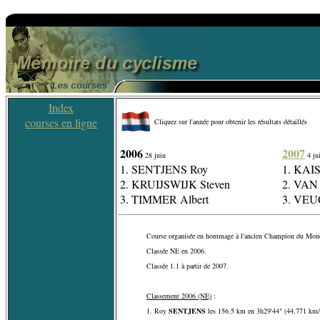
Index
courses en ligne
Cliquez sur l'année pour obtenir les résultats détaillés
2006
2007
28 juin
4 jui
1. SENTJENS Roy
1. KAIS
2. KRUIJSWIJK Steven
2. VA
3. TIMMER Albert
3. VEU
Course organisée en hommage à l'ancien Champion du Mond
Classée NE en 2006.
Classée 1.1 à partir de 2007.
Classement 2006 (NE)
:
1. Roy
SENTJENS
les 156.5 km en 3h29'44" (44.771 km/