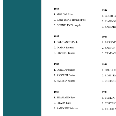
1983
1984
1. MORONI Ezio
1. GODIO Lu
2. SANTYSIAK Henryk (Pol)
2. PIANEGO
3. CORNELIO Pierangelo
3. SANTARO
1985
1986
1. DALBIANCO Paolo
1. BARSOTT
2. INAMA Lorenzo
2. SANTON 
3. PIGATTO Gianni
3. CAMPAG
1987
1988
1. LONGO Federico
1. DALLA P
2. RICCIUTI Paolo
2. ROSSI R
3. FARESIN Gianni
3. CHECCHI
1989
1990
1. TRAMANIN Igor
1. BENIGNI 
2. PRADA Luca
2. CORTINOV
3. ZANOLINI Kristian
3. BETTIN 