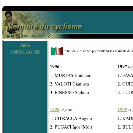
Index
courses en ligne
Cliquez sur l'année pour obtenir les résultats détai
1996
1997
6 ju
1. MURTAS Emiliano
1. FAV
2. VALOTI Gianluca
2. GUID
3. FINESSO Stefano
3. LUO
1998
1999
12 juillet
11 j
1. CITRACCA Angelo
1. KAD
2. PUGACI Igor (Mol)
2. BUL