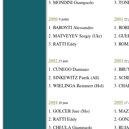
3. MONDINI Giampaolo
3. TON
2000
2001
9 juillet
22 j
1. BARONTI Alessandro
1. BORL
2. MATVEYEV Sergiy (Ukr)
2. GUE
3. RATTI Eddy
3. ROM
2002
2003
23 juin
22 
1. CUNEGO Damiano
1. BRU
2. SINKEWITZ Patrik (All)
2. SCHE
3. WIELINGA Remmert (Hol)
3. CHA
2004
2005
20 juin
17 a
1. GOLCER Jure (Slo)
1. MAZ
2. RATTI Eddy
2. GON
3. CHEULA Giampaolo
3. RUJA