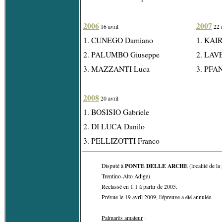
2006
2007
16 avril
22 a
1. CUNEGO Damiano
1. KAIR
2. PALUMBO Giuseppe
2. LAVE
3. MAZZANTI Luca
3. PFA
2008
20 avril
1. BOSISIO Gabriele
2. DI LUCA Danilo
3. PELLIZOTTI Franco
PONTE DELLE ARCHE
Disputé à
(localité de l
Trentino-Alto Adige)
Reclassé en 1.1 à partir de 2005.
Prévue le 19 avril 2009, l'épreuve a été annulée.
Palmarès amateur
: