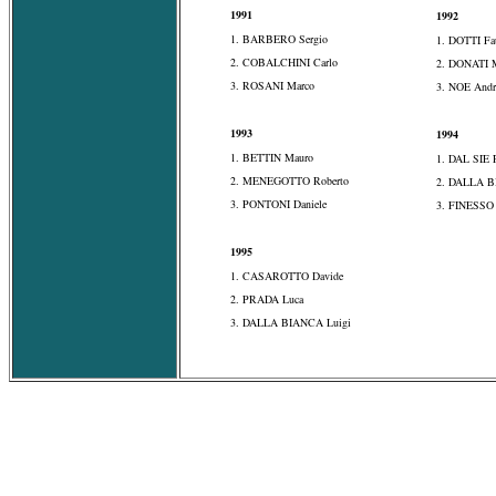
1991
1992
1. BARBERO Sergio
1. DOTTI Fa
2. COBALCHINI Carlo
2. DONATI 
3. ROSANI Marco
3. NOE Andr
1993
1994
1. BETTIN Mauro
1. DAL SIE 
2. MENEGOTTO Roberto
2. DALLA B
3. PONTONI Daniele
3. FINESSO 
1995
1. CASAROTTO Davide
2. PRADA Luca
3. DALLA BIANCA Luigi