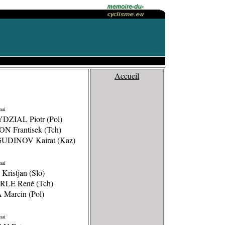
Accueil
mai
DZIAL Piotr (Pol)
N Frantisek (Tch)
GUDINOV Kairat (Kaz)
mai
Kristjan (Slo)
RLE René (Tch)
 Marcin (Pol)
mai