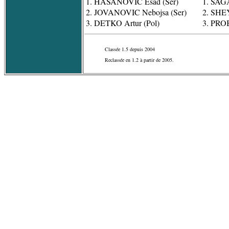
1. HASANOVIC Esad (Ser)
1. SAG
2. JOVANOVIC Nebojsa (Ser)
2. SHE
3. DETKO Artur (Pol)
3. PROB
Classée 1.5 depuis 2004
Reclassée en 1.2 à partir de 2005.