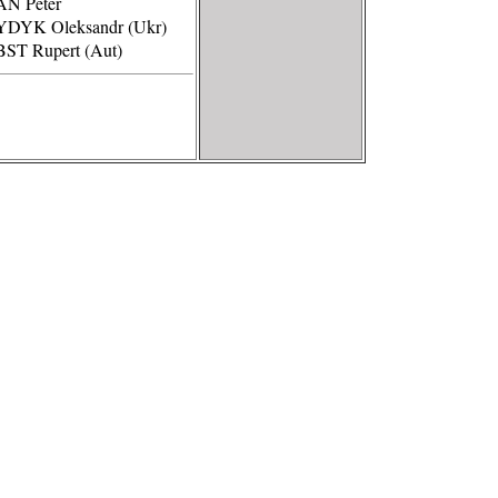
AN Peter
YDYK Oleksandr (Ukr)
ST Rupert (Aut)