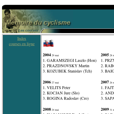
Index
courses en ligne
2004
2005
29 mai
28 
1. GARAMSZEGI Laszlo (Hon)
1. PRZY
2. PRAZDNOVSKY Martin
2. RABO
3. KOZUBEK Stanislav (Tch)
3. BAI
2006
2007
27 mai
26 
1. VELITS Peter
1. FAJT 
2. KOCJAN Jure (Slo)
2. AND
3. ROGINA Radoslav (Cro)
3. SAPA
2008
2009
24 mai
31 